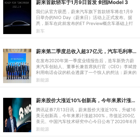
蔚来首款轿车于1月9日首发 剑指Model 3
我们从官方获悉，蔚来汽车旗下首款轿车将在1月9
日举办的NIO Day（蔚来日）活动上正式发布。据
悉，新车在此前发布的ET Preview概念车基础上打
造而来，定位为纯电动中型轿车并采用了Coupe式的
新车
溜背造型设计。而蔚来汽车
蔚来第二季度总收入超37亿元，汽车毛利率如约转正
在发布2020年第一季度业绩报告后，造车新势力蔚
来汽车创始人、董事长兼首席执行官（CEO）李斌曾
利用电话会议的机会透露了一个惊人的想法：蔚来的
汽车销售毛利率将在今年第二季度达到5%，今年年
新能源
底前实现两位数的毛利率
蔚来股价大涨近10%创新高，今年来累计涨超300%
腾讯证券7月13日讯，蔚来股价大涨近10%，升破16
美元创新高，今年来累计涨超300%，市值近200亿
美元。中国汽车技术研究中心今日公布了2020年6月
国内车市上险数据。根据数据显示，蔚来品牌六月上
新能源
险数共计3720台，环比增