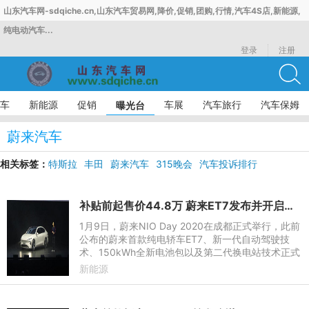
山东汽车网-sdqiche.cn,山东汽车贸易网,降价,促销,团购,行情,汽车4S店,新能源,
纯电动汽车...
登录
注册
车
新能源
促销
车展
汽车旅行
汽车保姆
曝光台
蔚来汽车
相关标签：
特斯拉
丰田
蔚来汽车
315晚会
汽车投诉排行
补贴前起售价44.8万 蔚来ET7发布并开启预售
1月9日，蔚来NIO Day 2020在成都正式举行，此前
公布的蔚来首款纯电轿车ET7、新一代自动驾驶技
术、150kWh全新电池包以及第二代换电站技术正式
发布。首款纯电轿车ET7作为蔚来首款纯电轿车，ET
新能源
7保留了家族式特征，但是将