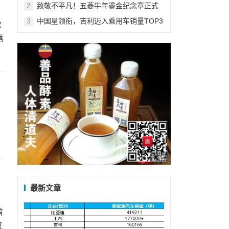
车型殊荣
致敬不平凡！五菱牛年鎏金纪念章正式
2
发布
中国星领衔，吉利迈入乘用车销量TOP3
3
款
落
广告
最新文章
首
双