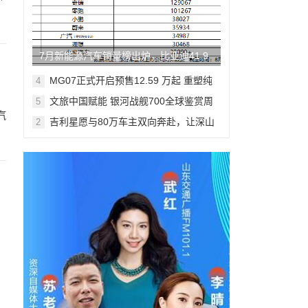
7月新能源汽车销量榜出炉，比亚迪41.9
万辆稳居榜首
MG07正式开启预售12.59 万起 重塑纯
4
电轿跑市场新标杆
文旅中国赋能 银河战舰700全球鉴赏周
5
登陆米兰
汽
吉利星愿与80万车主双向奔赴，让深山
2
少年足球梦想落地生根
：