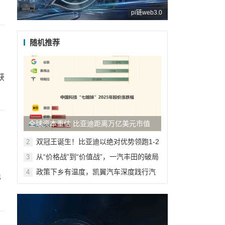
pi链web3.0
随机推荐
获
全球资本重估 比亚迪距离万亿美元市值
还有多远？
双冠王诞生！比亚迪以绝对优势领跑1-2
2
月汽车市场
从“价格战”到“价值战”，一汽丰田的破局
3
之道
政策下乡有温度，凯翼汽车深度践行汽
4
稳
车惠民政策