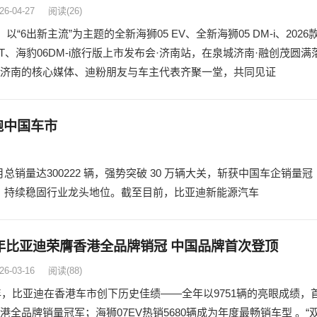
26-04-27
阅读
(26)
，以“6出新主流”为主题的全新海狮05 EV、全新海狮05 DM-i、2026
GT、海豹06DM-i旅行版上市发布会·济南站，在泉城济南·融创茂圆满
济南的核心媒体、迪粉朋友与车主代表齐聚一堂，共同见证
领跑中国车市
，单月总销量达300222 辆，强势突破 30 万辆大关，斩获中国车企销量冠
军，持续稳固行业龙头地位。截至目前，比亚迪新能源汽车
5 年比亚迪荣膺香港全品牌销冠 中国品牌首次登顶
26-03-16
阅读
(88)
全年，比亚迪在香港车市创下历史佳绩——全年以9751辆的亮眼成绩，
港全品牌销量冠军；海狮07EV热销5680辆成为年度最畅销车型 。“