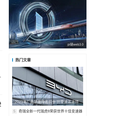
。
pi链web3.0
热门文章
个
2023年厂商销量排名前十 比亚迪遥遥领
登
先 长城垫底
奇瑞全新一代瑞虎8荣获世界十佳变速器
5