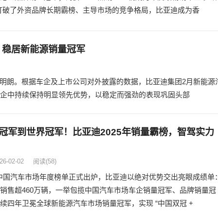
打破了外资品牌长期霸榜、主导市场的竞争格局，比亚迪成为香
，稳居新能源销量冠军
步明朗。根据车企及上市公司对外披露的数据，比亚迪集团2月新能源
流车企中持续保持明显领先优势，以稳定而强劲的表现巩固头部
冠军到世界冠军！比亚迪2025年销量霸榜，智驾实力
26-02-02
阅读
(58)
 年中国汽车市场年度榜单正式出炉，比亚迪以绝对优势交出亮眼成绩单
销售超460万辆，一举包揽中国汽车市场车企销量冠军、品牌销量冠
续四年卫冕全球新能源汽车市场销量冠军，实现 “中国双冠 +