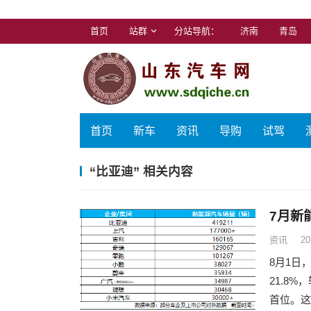
首页
站群
分站导航：
济南
青岛
首页
新车
资讯
导购
试驾
“比亚迪” 相关内容
7月新
资讯
20
8月1日
21.8
首位。这