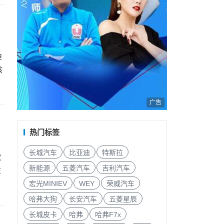
迪
核
广告
热门标签
长城汽车
比亚迪
特斯拉
发
新能源
五菱汽车
吉利汽车
在
宏光MINIEV
WEY
荣威汽车
哈弗大狗
长安汽车
五菱星辰
长城皮卡
哈弗
哈弗F7x