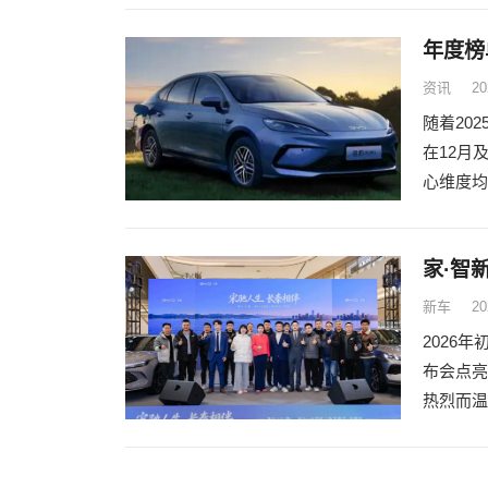
年度榜
资讯
20
随着20
在12月
心维度均
家·智
新车
20
2026
布会点亮
热烈而温