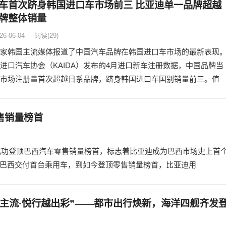
车首次跻身韩国进口车市场前三 比亚迪单一品牌超越
牌整体销量
26-06-04
阅读
(29)
家韩国主流媒体报道了中国汽车品牌在韩国进口车市场的最新表现
进口汽车协会（KAIDA）发布的4月进口新车注册数据，中国品牌当
市场注册量首次超越日系品牌，跻身韩国进口车国别销量前三。值
售销量榜首
量，成功登顶巴西汽车零售销量榜首，标志着比亚迪成为巴西市场史上首
在巴西交付首台乘用车，到如今登顶零售销量榜首，比亚迪用
新主流·悦行越出彩”——都市出行焕新，海洋四舰齐发