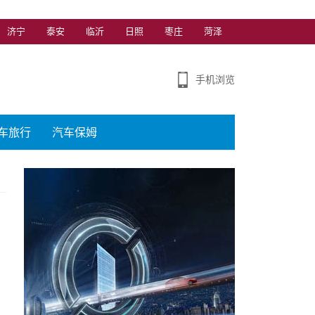
济宁
泰安
临沂
日照
枣庄
菏泽
手机浏览
车旅行
汽车保姆