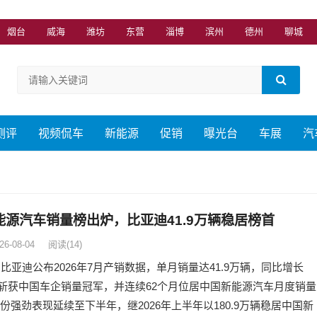
烟台
威海
潍坊
东营
淄博
滨州
德州
聊城
测评
视频侃车
新能源
促销
曝光台
车展
汽
能源汽车销量榜出炉，比亚迪41.9万辆稳居榜首
26-08-04
阅读
(14)
，比亚迪公布2026年7月产销数据，单月销量达41.9万辆，同比增长
%，斩获中国车企销量冠军，并连续62个月位居中国新能源汽车月度销量
份强劲表现延续至下半年，继2026年上半年以180.9万辆稳居中国新