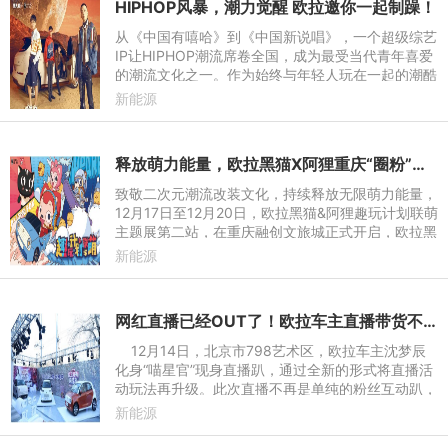
HIPHOP风暴，潮力觉醒 欧拉邀你一起制躁！
从《中国有嘻哈》到《中国新说唱》，一个超级综艺
IP让HIPHOP潮流席卷全国，成为最受当代青年喜爱
的潮流文化之一。作为始终与年轻人玩在一起的潮酷
先锋，1月13日，欧拉汽车正式官宣冠名中国新说唱
新能源
《刺猬现场》巡演青岛
释放萌力能量，欧拉黑猫X阿狸重庆“圈粉”猫力青年
致敬二次元潮流改装文化，持续释放无限萌力能量，
12月17日至12月20日，欧拉黑猫&阿狸趣玩计划联萌
主题展第二站，在重庆融创文旅城正式开启，欧拉黑
猫乘风版-阿狸的茶与店、欧拉黑猫破浪版-潮玩主题
新能源
改装车现身巴渝
网红直播已经OUT了！欧拉车主直播带货不到2小时狂揽6940订单
12月14日，北京市798艺术区，欧拉车主沈梦辰
化身“喵星官”现身直播趴，通过全新的形式将直播活
动玩法再升级。此次直播不再是单纯的粉丝互动趴，
而是撬动粉丝力量来参与到带货一线，以真实体验和
新能源
口碑