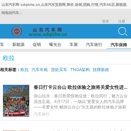
山东汽车网-sdqiche.cn,山东汽车贸易网,降价,促销,团购,行情,汽车4S店,新能源,
纯电动汽车...
登录
注册
车
新能源
促销
曝光台
车展
汽车旅行
汽车保姆
欧拉
相关标签：
欧拉
汽车年检
贷款买车
TNGA架构
挂牌新政
春日打卡云台山 欧拉体验之旅将关爱女性进行到底
游山玩水，春日胜景惊艳绽放；欧拉同行，魅力云台
流连忘返。4月17日，一场以“更爱女人的汽车品牌
——关爱女性 畅游云台山”为主题的欧拉体验之旅刷
屏朋友圈，长城欧拉与河南全省各地经销商、车主及
汽车旅行
准车主们，共赴一