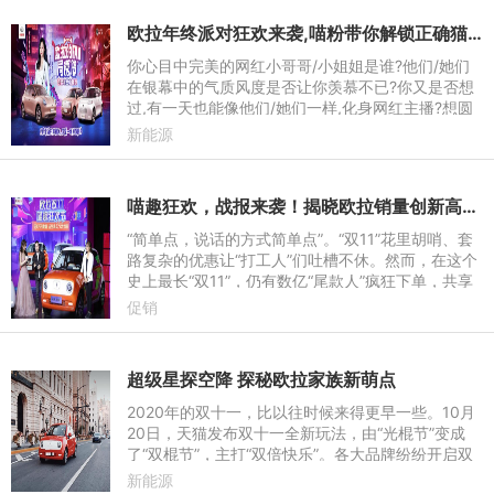
欧拉年终派对狂欢来袭,喵粉带你解锁正确猫冬姿势
你心目中完美的网红小哥哥/小姐姐是谁?他们/她们
在银幕中的气质风度是否让你羡慕不已?你又是否想
过,有一天也能像他们/她们一样,化身网红主播?想圆
梦这一夙愿,那么即将于12月14日晚7点开启的“欧拉F
新能源
AN局诱‘货’——喵
喵趣狂欢，战报来袭！揭晓欧拉销量创新高的终极秘密
“简单点，说话的方式简单点”。“双11”花里胡哨、套
路复杂的优惠让“打工人”们吐槽不休。然而，在这个
史上最长“双11”，仍有数亿“尾款人”疯狂下单，共享
这场购物狂欢节。论宠粉，欧拉是认真的。今年“双1
促销
1”，
超级星探空降 探秘欧拉家族新萌点
2020年的双十一，比以往时候来得更早一些。10月
20日，天猫发布双十一全新玩法，由“光棍节”变成
了“双棍节”，主打“双倍快乐”。各大品牌纷纷开启双
十一活动，嗨购大战一触即发。今年天猫双十一上线
新能源