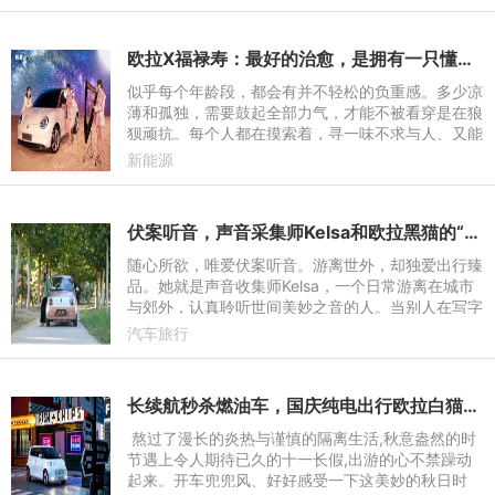
超级星秀猫，吸
欧拉X福禄寿：最好的治愈，是拥有一只懂你的“好猫”
似乎每个年龄段，都会有并不轻松的负重感。多少凉
薄和孤独，需要鼓起全部力气，才能不被看穿是在狼
狈顽抗。每个人都在摸索着，寻一味不求与人、又能
慰藉自我的疗程。音乐，是一剂“治愈”良药。人们唯
新能源
一要做的，就是
伏案听音，声音采集师Kelsa和欧拉黑猫的“高品”生活
随心所欲，唯爱伏案听音。游离世外，却独爱出行臻
品。她就是声音收集师Kelsa，一个日常游离在城市
与郊外，认真聆听世间美妙之音的人。当别人在写字
楼的人山人海中穿梭时，她则在家伏案思索今天要收
汽车旅行
集的素材，并在欧拉
长续航秒杀燃油车，国庆纯电出行欧拉白猫最“行”！
熬过了漫长的炎热与谨慎的隔离生活,秋意盎然的时
节遇上令人期待已久的十一长假,出游的心不禁躁动
起来。开车兜兜风、好好感受一下这美妙的秋日时