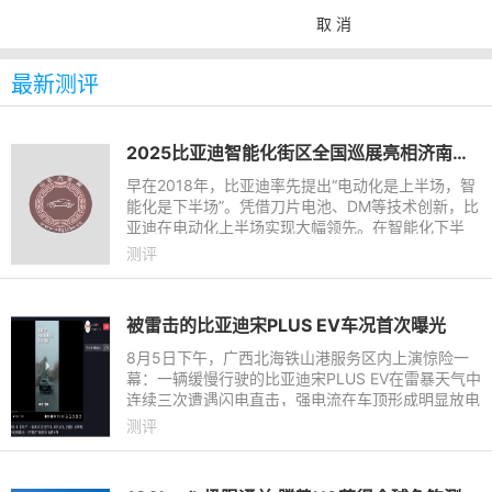
取 消
最新测评
2025比亚迪智能化街区全国巡展亮相济南｜让好技术人人可享
早在2018年，比亚迪率先提出“电动化是上半场，智
能化是下半场”。凭借刀片电池、DM等技术创新，比
亚迪在电动化上半场实现大幅领先。在智能化下半
场，比亚迪重磅发布整车智能战略。在整车智能战略
测评
下，比亚迪构建起天
被雷击的比亚迪宋PLUS EV车况首次曝光
8月5日下午，广西北海铁山港服务区内上演惊险一
幕：一辆缓慢行驶的比亚迪宋PLUS EV在雷暴天气中
连续三次遭遇闪电直击，强电流在车顶形成明显放电
现象，据了解车内女性驾驶员全程未受伤害，并已按
测评
原计划继续广西旅程。