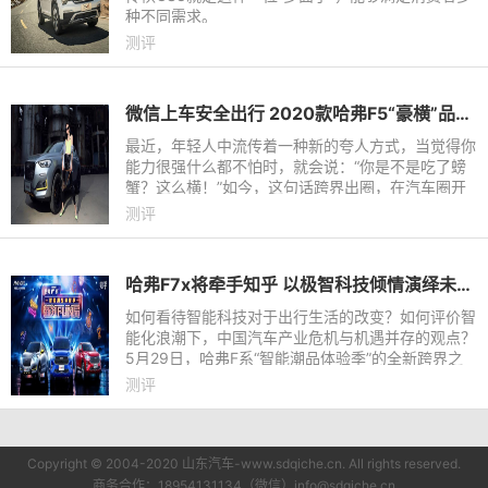
种不同需求。
测评
微信上车安全出行 2020款哈弗F5“豪横”品质成年轻爆款
最近，年轻人中流传着一种新的夸人方式，当觉得你
能力很强什么都不怕时，就会说：“你是不是吃了螃
蟹？这么横！”如今，这句话跨界出圈，在汽车圈开
始盛行，许多年轻用户都认为哈弗F5是吃了螃蟹，
测评
品质竟然那么横！
哈弗F7x将牵手知乎 以极智科技倾情演绎未来出行生活
如何看待智能科技对于出行生活的改变？如何评价智
能化浪潮下，中国汽车产业危机与机遇并存的观点？
5月29日，哈弗F系“智能潮品体验季”的全新跨界之
旅——“新知Fun局”将携手知名主持人蔡紫、车若初
测评
见创始人车界女神
Copyright © 2004-2020 山东汽车-www.sdqiche.cn. All rights reserved.
商务合作：18954131134（微信）info@sdqiche.cn