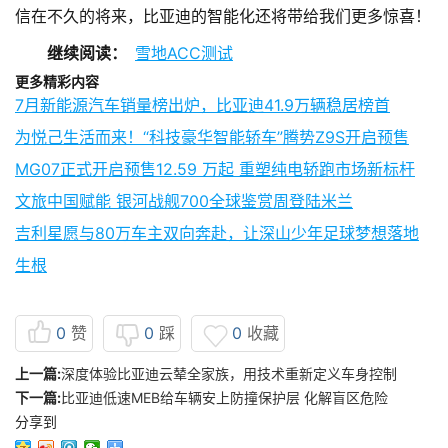
信在不久的将来，比亚迪的智能化还将带给我们更多惊喜！
继续阅读：
雪地ACC测试
更多精彩内容
7月新能源汽车销量榜出炉，比亚迪41.9万辆稳居榜首
为悦己生活而来！“科技豪华智能轿车”腾势Z9S开启预售
MG07正式开启预售12.59 万起 重塑纯电轿跑市场新标杆
文旅中国赋能 银河战舰700全球鉴赏周登陆米兰
吉利星愿与80万车主双向奔赴，让深山少年足球梦想落地
生根
0
赞
0
踩
0
收藏
上一篇:
深度体验比亚迪云辇全家族，用技术重新定义车身控制
下一篇:
比亚迪低速MEB给车辆安上防撞保护层 化解盲区危险
分享到