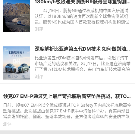
180km/h极限通关 腾势N9获得全球鱼钩测试最高速认证
4月16日，腾势N9通过权威机构中国汽研测试
认证，以180km/h的速度再次刷新全球鱼钩测试纪
录。腾势N9也成为国内首款获得权威机构鱼钩测试
认证的车型。之前，在腾势N9发布会上官方公布的
测评
鱼钩测试成绩是160km/h，在
深度解析比亚迪第五代DM技术 如何做到油耗减半、续航翻倍？
比亚迪第五代DM技术自5月份发布后，引起了汽车
市场广泛的热议和关注。8月17日，比亚迪在济南举
行了第五代DM技术解析会，来自汽车新技术研究院
的高级工程师，全面解析了第五代DM的技术创新
测评
点。在新能源汽车成为主流的
领克07 EM-P通过史上最严苛托底后高空坠落挑战，获TOP Safety权威认证
日前，领克07 EM-P以全优成绩通过TOP Safety国内首次托底后高空
坠落挑战。此次挑战由领克07 EM-P携手中汽信科举办，真实再现日
常高发的托底、翻滚、坠落事故场景，全方位考验车辆的安全防护能
力，也展现了领克不做安
测评