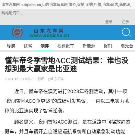
山东汽车网-sdqiche.cn,山东汽车贸易网,降价,促销,团购,行情,汽车4S店,新能源,
纯电动汽车...
登录
注册
导购
试驾
视频侃车
新能源
促销
曝光台
测评
懂车帝冬季雪地ACC测试结果：谁也没
想到最大赢家是比亚迪
2023-12-08 18:08
测评
@山东汽车
近日，懂车帝在漠河进行2023年冬测活动，其中一项
“夜间雪地ACC争夺战”的成绩引发热议，一直以三电实力著
称的比亚迪实现了智驾逆袭。
顾名思义，夜间雪地ACC测试，是在道路中间摆放静态
假车，并且车辆开启自适应巡航系统和自动紧急制动功能