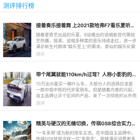
测评排行榜
接着奏乐接着舞 上2021款哈弗F7看乐夏听说唱
随着爱奇艺出品的乐夏、B站推出的说唱新世代等综
艺热播，摇滚、说唱多种类的音乐持续走红，进一步
满足新生代群体“娱乐至上”的需求。类似的娱乐化需
求同样出现在出行市场，如坐飞机无需关机可有效缓
测评
解旅途倦意，高铁
带个尾翼就能110km/h过弯？人称小影豹的长安UNI-V又撞了
10万出头能买一辆什么车，大部分人的选择应该是
一款中规中矩的代步家用车。但是随着内卷的兴起，
自主品牌让这个区间的产品，来了一次彻底的从外而
内的改变。什么运动时尚的外观、隐藏电动门把手、
测评
手机无线充电、64色
精英与硬汉的无缝切换，传祺GS8综合实力解析
“一车多用”成为新的用车主流。在中国自主品牌中，
传祺GS8就是这样一位“多面手”，能够满足消费者多