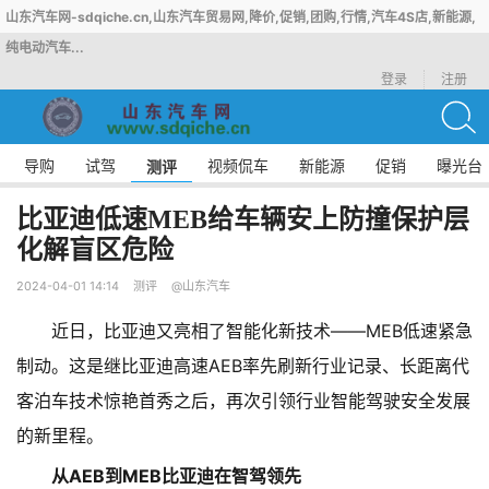
山东汽车网-sdqiche.cn,山东汽车贸易网,降价,促销,团购,行情,汽车4S店,新能源,
纯电动汽车...
登录
注册
导购
试驾
视频侃车
新能源
促销
曝光台
测评
比亚迪低速MEB给车辆安上防撞保护层
化解盲区危险
2024-04-01 14:14
测评
@山东汽车
近日，比亚迪又亮相了智能化新技术——MEB低速紧急
制动。这是继比亚迪高速AEB率先刷新行业记录、长距离代
客泊车技术惊艳首秀之后，再次引领行业智能驾驶安全发展
的新里程。
从AEB到MEB比亚迪在智驾领先