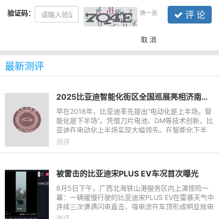
验证码：
换一张
评 论
取 消
最新测评
2025比亚迪智能化街区全国巡展亮相济南｜让好技术人人可享
早在2018年，比亚迪率先提出“电动化是上半场，智
能化是下半场”。凭借刀片电池、DM等技术创新，比
亚迪在电动化上半场实现大幅领先。在智能化下半
场，比亚迪重磅发布整车智能战略。在整车智能战略
测评
下，比亚迪构建起天
被雷击的比亚迪宋PLUS EV车况首次曝光
8月5日下午，广西北海铁山港服务区内上演惊险一
幕：一辆缓慢行驶的比亚迪宋PLUS EV在雷暴天气中
连续三次遭遇闪电直击，强电流在车顶形成明显放电
现象，据了解车内女性驾驶员全程未受伤害，并已按
测评