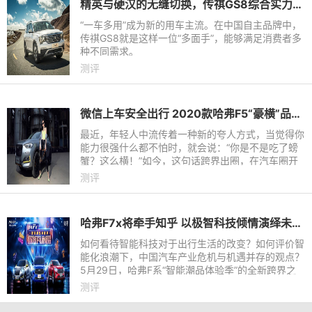
精英与硬汉的无缝切换，传祺GS8综合实力解析
“一车多用”成为新的用车主流。在中国自主品牌中，
传祺GS8就是这样一位“多面手”，能够满足消费者多
种不同需求。
测评
微信上车安全出行 2020款哈弗F5“豪横”品质成年轻爆款
最近，年轻人中流传着一种新的夸人方式，当觉得你
能力很强什么都不怕时，就会说：“你是不是吃了螃
蟹？这么横！”如今，这句话跨界出圈，在汽车圈开
始盛行，许多年轻用户都认为哈弗F5是吃了螃蟹，
测评
品质竟然那么横！
哈弗F7x将牵手知乎 以极智科技倾情演绎未来出行生活
如何看待智能科技对于出行生活的改变？如何评价智
能化浪潮下，中国汽车产业危机与机遇并存的观点？
5月29日，哈弗F系“智能潮品体验季”的全新跨界之
旅——“新知Fun局”将携手知名主持人蔡紫、车若初
测评
见创始人车界女神