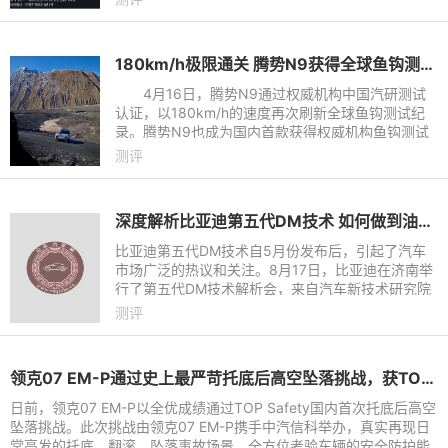
原计划继续广西旅程。
180km/h极限通关 腾势N9获得全球鱼钩测试最高速认证
4月16日，腾势N9通过权威机构中国汽研测试
认证，以180km/h的速度再次刷新全球鱼钩测试纪
录。腾势N9也成为国内首款获得权威机构鱼钩测试
认证的车型。之前，在腾势N9发布会上官方公布的
测评
鱼钩测试成绩是160km/h，在
深度解析比亚迪第五代DM技术 如何做到油耗减半、续航翻倍？
比亚迪第五代DM技术自5月份发布后，引起了汽车
市场广泛的热议和关注。8月17日，比亚迪在济南举
行了第五代DM技术解析会，来自汽车新技术研究院
的高级工程师，全面解析了第五代DM的技术创新
测评
点。在新能源汽车成为主流的
领克07 EM-P通过史上最严苛托底后高空坠落挑战，获TOP Safety权威认证
日前，领克07 EM-P以全优成绩通过TOP Safety国内首次托底后高空
坠落挑战。此次挑战由领克07 EM-P携手中汽信科举办，真实再现日
常高发的托底、翻滚、坠落事故场景，全方位考验车辆的安全防护能