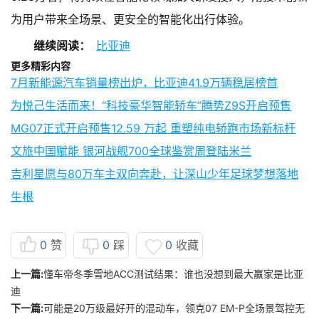
为用户带来全场景、更安全的智能化出行体验。
继续阅读：
比亚迪
更多精彩内容
7月新能源汽车销量榜出炉，比亚迪41.9万辆稳居榜首
为悦己生活而来！“科技豪华智能轿车”腾势Z9S开启预售
MG07正式开启预售12.59 万起 重塑纯电轿跑市场新标杆
文旅中国赋能 银河战舰700全球鉴赏周登陆米兰
吉利星愿与80万车主双向奔赴，让深山少年足球梦想落地
生根
0
赞
0
踩
0
收藏
上一篇:
懂车帝冬季雪地ACC测试结果：谁也没想到最大赢家是比亚
迪
下一篇:
可能是20万级最好开的混动车，领克07 EM-P全场景驾控无