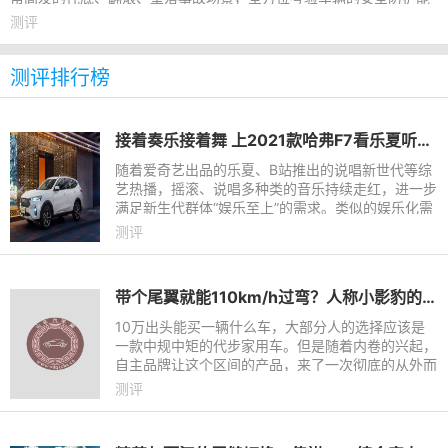
力，也展现了领克不做安
测评
测评排行榜
接着奏乐接着舞 上2021款哈弗F7看乐夏听说唱
随着爱奇艺出品的乐夏、B站推出的说唱新世代等综
艺热播，摇滚、说唱多种类的音乐持续走红，进一步
满足新生代群体“娱乐至上”的需求。类似的娱乐化需
求同样出现在出行市场，如坐飞机无需关机可有效缓
测评
解旅途倦意，高铁
带个尾翼就能110km/h过弯？人称小影豹的长安UNI-V又撞了
10万出头能买一辆什么车，大部分人的选择应该是
一款中规中矩的代步家用车。但是随着内卷的兴起，
自主品牌让这个区间的产品，来了一次彻底的从外而
内的改变。什么运动时尚的外观、隐藏电动门把手、
测评
手机无线充电、64色