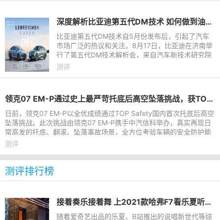
深度解析比亚迪第五代DM技术 如何做到油耗减半、续航翻倍？
比亚迪第五代DM技术自5月份发布后，引起了汽车
市场广泛的热议和关注。8月17日，比亚迪在济南举
行了第五代DM技术解析会，来自汽车新技术研究院
的高级工程师，全面解析了第五代DM的技术创新
测评
点。在新能源汽车成为主流的
领克07 EM-P通过史上最严苛托底后高空坠落挑战，获TOP Safety权威认证
日前，领克07 EM-P以全优成绩通过TOP Safety国内首次托底后高空
坠落挑战。此次挑战由领克07 EM-P携手中汽信科举办，真实再现日
常高发的托底、翻滚、坠落事故场景，全方位考验车辆的安全防护能
力，也展现了领克不做安
测评
测评排行榜
接着奏乐接着舞 上2021款哈弗F7看乐夏听说唱
随着爱奇艺出品的乐夏、B站推出的说唱新世代等综