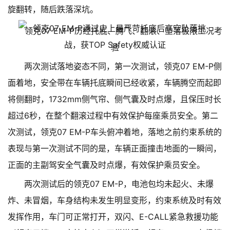
旋翻转，随后跌落深坑。
领克07 EM-P历经托底、腾飞、翻滚、坠落极限工况考
验
两次测试落地姿态不同，第一次测试，领克07 EM-P侧
面着地，安全带在车辆托底瞬间已经收紧，车辆腾空而起即
将侧翻时，1732mm侧气帘、侧气囊及时点爆，且保压时长
超过6秒，在整个翻滚过程中有效保护每座乘员安全。第二
次测试，领克07 EM-P车头俯冲着地，落地之前约束系统的
表现与第一次测试不同的是，车辆正面撞击地面的一瞬间，
正面的主副驾安全气囊及时点爆，有效保护乘员安全。
两次测试后的领克07 EM-P，电池包均未起火、未爆
炸、未冒烟，车身结构未发生明显变形，约束系统及时有效
发挥作用，车门可正常打开，双闪、E-CALL紧急救援功能