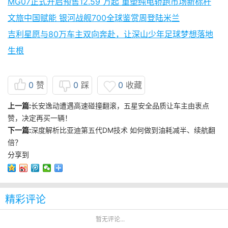
MG07正式开启预售12.59 万起 重塑纯电轿跑市场新标杆
文旅中国赋能 银河战舰700全球鉴赏周登陆米兰
吉利星愿与80万车主双向奔赴，让深山少年足球梦想落地
生根
0
赞
0
踩
0
收藏
上一篇:
长安逸动遭遇高速碰撞翻滚，五星安全品质让车主由衷点
赞，决定再买一辆！
下一篇:
深度解析比亚迪第五代DM技术 如何做到油耗减半、续航翻
倍？
分享到
精彩评论
暂无评论...