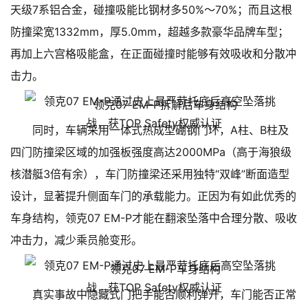
天级7系铝合金，碰撞吸能比钢材多50%～70%；而且这根
防撞梁宽1332mm，厚5.0mm，超越多款豪华品牌车型；
再加上六宫格吸能盒，在正面碰撞时能够有效吸收和分散冲
击力。
领克07 EM-P拆解后车身结构
同时，车辆采用一体式热成型硼钢门环，A柱、B柱及
四门防撞梁区域的加强板强度高达2000MPa（高于海狼级
核潜艇3倍有余），车门防撞梁还采用独特“双峰”断面造型
设计，显著提升侧面车门的承载能力。正因为有如此优秀的
车身结构，领克07 EM-P才能在翻滚坠落中合理分散、吸收
冲击力，减少乘员舱变形。
领克07 EM-P车身结构
真实事故中隐藏式门把手能否顺利弹开，车门能否正常