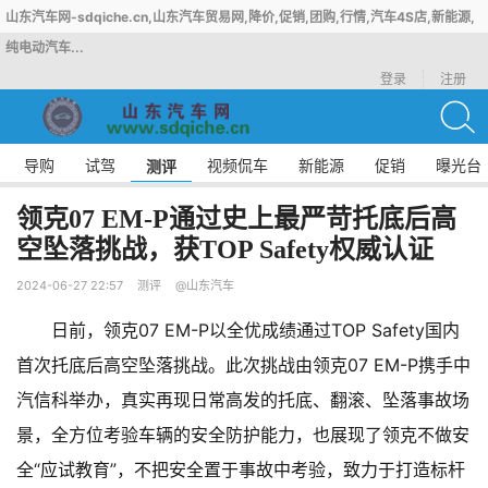
山东汽车网-sdqiche.cn,山东汽车贸易网,降价,促销,团购,行情,汽车4S店,新能源,
纯电动汽车...
登录
注册
导购
试驾
视频侃车
新能源
促销
曝光台
测评
领克07 EM-P通过史上最严苛托底后高
空坠落挑战，获TOP Safety权威认证
2024-06-27 22:57
测评
@山东汽车
日前，领克07 EM-P以全优成绩通过TOP Safety国内
首次托底后高空坠落挑战。此次挑战由领克07 EM-P携手中
汽信科举办，真实再现日常高发的托底、翻滚、坠落事故场
景，全方位考验车辆的安全防护能力，也展现了领克不做安
全“应试教育”，不把安全置于事故中考验，致力于打造标杆