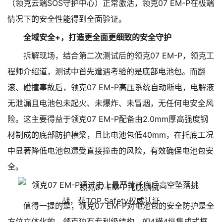
（领克云端SOS守护中心）正常激活，领克07 EM-P在极端
情况下的安全性能得到全面验证。
全域安全+，打造更全面更细致的安全守护
拆解现场，结合第二次测试后的领克07 EM-P，领克工
程师介绍道，测试中首先遭遇考验的是底部电池包。而翻
滚、碰撞事故后，领克07 EM-P高压系统自动断电，电解液
无泄漏且电池包未起火、未爆炸、未冒烟，无任何电安全风
险。这主要得益于领克07 EM-P配备由2.0mm厚高强度钢
材制成的底部防护横梁，且比电池包低40mm，在托底工况
中显著降低电池包遭受直接撞击的风险，有效确保电池包安
全。
领克07 EM-P托底测试
值得一提的是，领克07 EM-P对电池包的安全防护是全
方位立体化的，领克独有专利级结构，如4横4纵集成式框