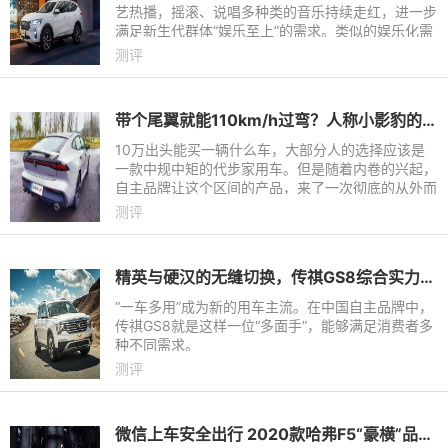
艺热播，摇滚、说唱多种类的音乐持续走红，进一步
满足新生代群体“娱乐至上”的需求。类似的娱乐化需
求同样出现在出行市场，如坐飞机无需关机可有效缓
测评
解旅途倦意，高铁
带个尾翼就能110km/h过弯？人称小影豹的长安UNI-V又撞了
10万出头能买一辆什么车，大部分人的选择应该是
一款中规中矩的代步家用车。但是随着内卷的兴起，
自主品牌让这个区间的产品，来了一次彻底的从外而
内的改变。什么运动时尚的外观、隐藏电动门把手、
测评
手机无线充电、64色
精英与硬汉的无缝切换，传祺GS8综合实力解析
“一车多用”成为新的用车主流。在中国自主品牌中，
传祺GS8就是这样一位“多面手”，能够满足消费者多
种不同需求。
测评
微信上车安全出行 2020款哈弗F5“豪横”品质成年轻爆款