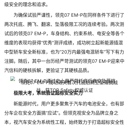
级安全的理念和追求。
为确保试验严谨性，领克07 EM-P在同样条件下进行了
两次托底、腾飞、翻滚、坠落极限工况的连续考验。两次测
试后的领克07 EM-P，车身结构、约束系统、电安全等各个
维度的表现均获得“优秀”测评成绩，成功树立起新能源插混
中型轿车安全新标准，也为“20万内最强电混轿车”写下有力
注脚。随后，其中一台历经严苛测试的领克07 EM-P迎来中
汽信科的硬核拆解，更验证了其硬核品质。
领克07 EM-P成功通关首次托底后高空坠落挑战
极限大考，系统验证超标安全实力
新能源时代，用户更多聚焦于汽车的电池安全，也有部
分车企在安全方面搞“应试”。但领克视安全为品牌立身之
本，视汽车安全为系统性工程，始终致力于打造超标安全性