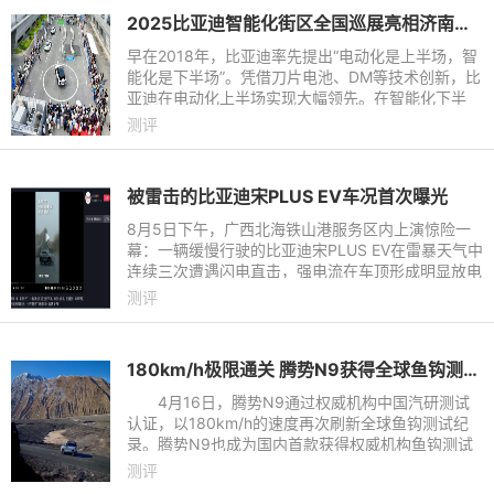
2025比亚迪智能化街区全国巡展亮相济南｜让好技术人人可享
早在2018年，比亚迪率先提出“电动化是上半场，智
能化是下半场”。凭借刀片电池、DM等技术创新，比
亚迪在电动化上半场实现大幅领先。在智能化下半
场，比亚迪重磅发布整车智能战略。在整车智能战略
测评
下，比亚迪构建起天
被雷击的比亚迪宋PLUS EV车况首次曝光
8月5日下午，广西北海铁山港服务区内上演惊险一
幕：一辆缓慢行驶的比亚迪宋PLUS EV在雷暴天气中
连续三次遭遇闪电直击，强电流在车顶形成明显放电
现象，据了解车内女性驾驶员全程未受伤害，并已按
测评
原计划继续广西旅程。
180km/h极限通关 腾势N9获得全球鱼钩测试最高速认证
4月16日，腾势N9通过权威机构中国汽研测试
认证，以180km/h的速度再次刷新全球鱼钩测试纪
录。腾势N9也成为国内首款获得权威机构鱼钩测试
认证的车型。之前，在腾势N9发布会上官方公布的
测评
鱼钩测试成绩是160km/h，在