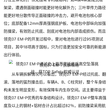
架梁，遭遇侧面碰撞时能更好地化解外力；三叶草传力路径
能更好地分散传导正面碰撞的冲击力，避开电池包核心部
位；底部配备1.2mm厚高强钢底护板、电池包中部纵向加强
防撞梁，有效防止托底、刮底对电池包内部造成损伤。而且
领克07 EM-P的开发过程中，曾对电池包进行过95项测试
项目，其中18项高于国标，只为打造更加安全可靠的新能源
出行体验。
领克07 EM-P拆解现场
从车辆拆解情况可以看出，领克07 EM-P经过托底、翻
滚、落地的猛烈撞击后，车辆A、B、C柱完好，整个车身结
构未发生明显变形，有效保障车内生存空间。这主要得益于
领克07 EM-P优秀的车身结构设计。领克07 EM-P整车高强
度及以上的钢材+铝材合计占比超过82％，前防撞梁采用航