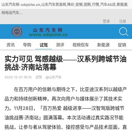
山东汽车网-sdqiche.cn,山东汽车贸易网,降价,促销,团购,行情,汽车4S店,新能源,
纯电动汽车...
登录
注册
资讯
导购
测评
视频侃车
新能源
促销
试驾
实力可见 驾感越级——汉系列跨城节油
挑战·济南站落幕
2025-12-01 18:10
试驾
@山东汽车
在百万用户的信赖与期待之下，比亚迪汉系列以越级产
品力和持续创新精神，再次向用户与媒体展示了其技术实
力。11月28日，「百万热爱 越级进享——汉智驾版跨城节
油挑战赛·济南站」圆满落幕。本次活动通过真实路况节能
挑战，让参与者从驾驶体验、操控感受与产品技术层面，直