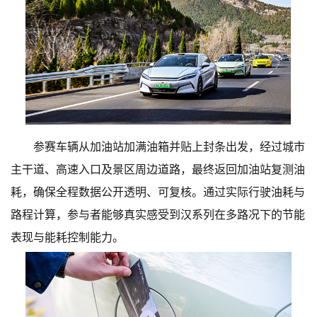
参赛车辆从加油站加满油箱并贴上封条出发，经过城市
主干道、高速入口及景区周边道路，最终返回加油站复测油
耗，确保全程数据公开透明、可复核。通过实际行驶油耗与
路程计算，参与者能够真实感受到汉系列在多路况下的节能
表现与能耗控制能力。