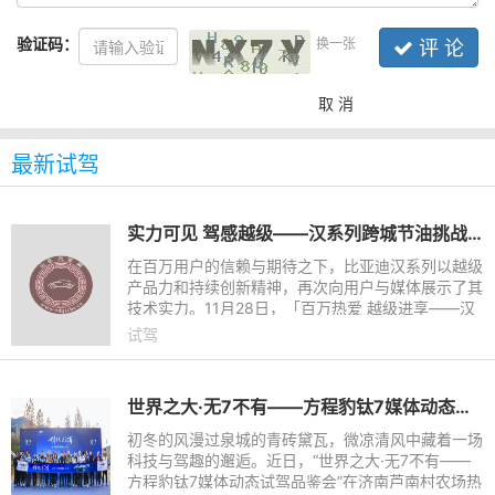
验证码：
换一张
评 论
取 消
最新试驾
实力可见 驾感越级——汉系列跨城节油挑战·济南站落幕
在百万用户的信赖与期待之下，比亚迪汉系列以越级
产品力和持续创新精神，再次向用户与媒体展示了其
技术实力。11月28日，「百万热爱 越级进享——汉
智驾版跨城节油挑战赛·济南站」圆满落幕。本次活
试驾
动通过真实路况节能
世界之大·无7不有——方程豹钛7媒体动态试驾品鉴会济南站圆满举行
初冬的风漫过泉城的青砖黛瓦，微凉清风中藏着一场
科技与驾趣的邂逅。近日，“世界之大·无7不有——
方程豹钛7媒体动态试驾品鉴会”在济南芦南村农场热