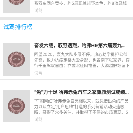
系双车同台竞技，豹5展现其越野本色，豹8演绎城
市智驾，从动力到配置、从操控到豪华，为济南媒体
试驾
带来了一场全面覆盖
试驾排行榜
奋发六载，驭野遇烈，哈弗H9第六届轰九年会即将载梦启程
回望2020，轰九大队步履不停。热心助学勇担公益
先锋，致力抗疫定格大爱身影；也曾南下张家界，穿
行千里驾驭自由；亦或北征阿拉善，大漠越野场留下
狂野车辙；不甘平凡的轰九人，将2020演绎成一段
试驾
峥嵘岁月，岁末交替之
“兔”力十足 哈弗赤兔汽车之家麋鹿测试成绩达75.6km/h
“车圈网红”哈弗赤兔自亮相以来，就凭借出色的产品
力以及立足“用户思维”打造的系列营销活动火速吸
睛，获得了众多关注，并取得了不俗的市场表现，5
月上市仅11天就斩获了3258辆订单。
试驾