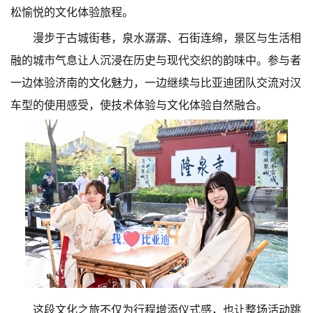
松愉悦的文化体验旅程。
漫步于古城街巷，泉水潺潺、石街连绵，景区与生活相
融的城市气息让人沉浸在历史与现代交织的韵味中。参与者
一边体验济南的文化魅力，一边继续与比亚迪团队交流对汉
车型的使用感受，使技术体验与文化体验自然融合。
这段文化之旅不仅为行程增添仪式感，也让整场活动跳