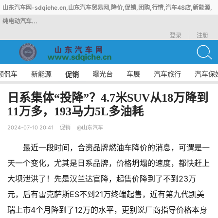
山东汽车网-sdqiche.cn,山东汽车贸易网,降价,促销,团购,行情,汽车4S店,新能源,
纯电动汽车...
登录
注册
频侃车
新能源
曝光台
车展
汽车旅行
汽车保
促销
日系集体“投降”？4.7米SUV从18万降到
11万多，193马力5L多油耗
2024-07-10 20:41
促销
@山东汽车
最近一段时间，合资品牌燃油车降价的消息，可谓是一
天一个变化，尤其是日系品牌，价格坍塌的速度，都快赶上
大坝泄洪了！先是汉兰达官降，起售价降到了不到23万
元，后有雷克萨斯ES不到21万终端起售，近有第九代凯美
瑞上市4个月降到了12万的水平，更别说厂商指导价格本身