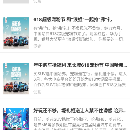
促销
为国民神车
618超级宠粉节 和“浪姐”一起抢“弗”礼
有“弗”气，抢“弗”礼！不负风光不负你，魅力六月，
中国哈弗618超级宠粉节来了。现金红包、华为手
机、锦鲤大奖更有“浪姐”现场献艺， 你想要的一切，
尽在哈弗618超级宠粉节，请随时准备好拦截属于你
促销
的“弗”利！
年中购车抢福利 来长城618宠粉节 中国哈弗送豪礼
买SUV选中国哈弗，宠粉最在行，豪礼送不停。进入
6月，各大电商平台纷纷开始为618大促摩拳擦掌，
而作为SUV领军者的中国哈弗，同样会在618之际祭
出多重福利与消费者亲密互动，并跨界联手顶流平台
促销
为消费者奉上“长城汽车
好玩还不够，壕礼相送让人禁不住诱惑 哈弗SUV这波福利必须点赞
日前，哈弗SUV携旗下哈弗F7、哈弗H6、哈弗F5、
哈弗M6等多款明星车型亮相首届阿里汽车消费节。