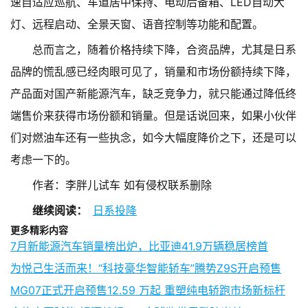
速自适应巡航、车道居中保持、电动后备箱、LED自动大
灯、远程启动、全景天窗、语音控制等功能和配置。
总而言之，随着价格持续下降，合资品牌，尤其是日系
品牌的慌乱感已经肉眼可见了，销量和市场份额持续下降，
产品面对国产新能源汽车，缺乏竞争力，就只能通过降低终
端售价来获得市场份额和销量。但是话说回来，如果小伙伴
们对燃油车还有一些执念，如今大幅度降价之下，还是可以
考虑一下的。
作者：
李胖儿试车 如有侵权联系删除
继续阅读：
日系投降
更多精彩内容
7月新能源汽车销量榜出炉，比亚迪41.9万辆稳居榜首
为悦己生活而来！“科技豪华智能轿车”腾势Z9S开启预售
MG07正式开启预售12.59 万起 重塑纯电轿跑市场新标杆