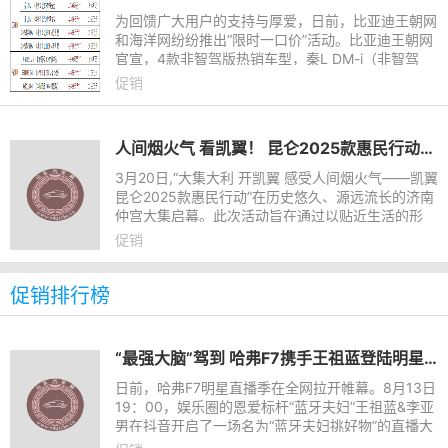
为回馈广大用户的支持与厚爱，日前，比亚迪王朝网
和海洋网纷纷推出“限时一口价”活动。比亚迪王朝网
官宣，4款非智驾版热销车型，秦L DM-i（非智驾
版）限时一口价8.98万元起，宋L DM-i（非智驾
促销
版）限时一口价11.98万
人间烟火气 看凯翼！ 昆仑2025款惠民行动正式启动
3月20日,“大集大利 开凯翼 感受人间烟火气——凯翼
昆仑2025款惠民行动”在历史悠久、源远流长的济南
仲宫大集启幕。此次活动旨在通过以贴近生活的形
式,让广大消费者深切体会凯翼品牌以“实”为核心的价
促销
值理念,以及20
促销排行榜
“最强大脑”驾到 哈弗F7携手王祖蓝登陆明星直播季
日前，哈弗F7明星直播季在全网拉开帷幕。8月13日
19：00，娱乐圈的恩爱标杆“蓝牙夫妇”王祖蓝&李亚
男在抖音开启了一场名为“蓝牙夫妇挑好物”的直播大
秀。直播最大看点是王祖蓝夫妇第一次直播卖车——