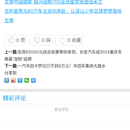
文旅中国赋能 银河战舰700全球鉴赏周登陆米兰
吉利星愿与80万车主双向奔赴，让深山少年足球梦想落地
生根
0
赞
0
踩
0
收藏
上一篇:
至高65000元综合钜惠等你来领，长安汽车成2024重庆车
展最“宠粉”品牌
下一篇:
一汽丰田卡罗拉已不到8万元！丰田车集体大跳水
分享到
精彩评论
暂无评论...