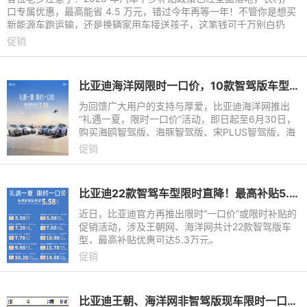
口专属优惠，最高能省 4.5 万元，错过今年再等一年！不管你是想买
新能源车跑运输，还是换辆家用车接送孩子，这笔钱可千万别白扔
了！一、农村户口凭啥多
促销
比亚迪海洋网限时一口价，10款智驾版车型5.58万起
为回馈广大用户的支持与厚爱，比亚迪海洋网推出
“礼遇一夏，限时一口价”活动，即日起至6月30日，
购买海鸥智驾版、海豚智驾版、宋PLUS智驾版、海
豹06DM-i智驾版等10款智驾版车型，即可享受限时
促销
一口价的惊爆活动，其中
比亚迪22款智驾车型限时直降！最高补贴5.3万元，王朝/海洋网齐发力
近日，比亚迪官方再推出限时“一口价”或限时补贴的
促销活动，涉及王朝网、海洋网共计22款智驾版车
型，最高补贴优惠可达5.3万元。
促销
比亚迪王朝、海洋网非智驾版现车限时一口价，最低8.98万元起