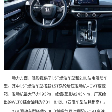
动力方面，皓影提供了1.5T燃油车型和2.0L油电混动车
型。其中1.5T燃油车型搭载1.5T涡轮增压发动机+CVT变速
箱，发动机最大马力193Ps，峰值扭矩为243N·m，厂家给
出的WLTC综合油耗为7.31—8.12L（四驱车型油耗稍高）。
2.0L混动车型搭载2.0L自然吸气发动机配E-CVT变速