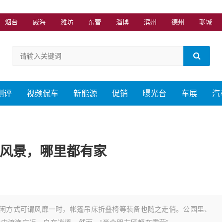
烟台
威海
潍坊
东营
淄博
滨州
德州
聊城
测评
视频侃车
新能源
促销
曝光台
车展
汽
是风景，哪里都有家
闲方式可谓风靡一时，帐篷吊床折叠椅等装备也随之走俏。公园里、