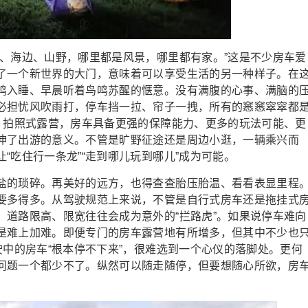
海边、山野，哪里都是风景，哪里都有家。”这是不少房车爱
了一个新世界的大门，意味着可以享受生活的另一种样子。在
鸣入睡、早晨听着鸟鸣苏醒的惬意。没有满腹的心事、满脑的
必担忧风吹雨打，停车挡一拉、帘子一拽，所有的窸窸窣窣都
性、拍照式露营，房车具备更强的保障能力、更多的玩法可能、更
伸了出游的意义。不管是旷野征途还是周边小逛，一辆乘兴而
“吃住行一条龙”“走到哪儿玩到哪儿”成为可能。
的琐碎。再美好的远方，也得查查胎压胎温、看看表显里程
要多得多。从驾驶规范上来说，不管是自行式房车还是拖挂式
，道路限高、限宽往往会成为意外的“拦路虎”。如果说停车难向
是难上加难。即便专门的房车露营地有所增多，但其中不少也
驶中的房车“根本停不下来”，很难选到一个心仪的落脚处。更何
问题一个都少不了。纵然可以随走随停，但要想随心所欲，房