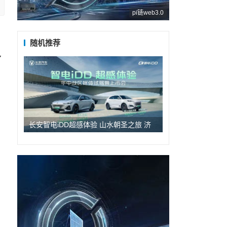
pi链web3.0
随机推荐
多
长安智电iDD超感体验 山水朝圣之旅 济
南站春分启程 智电iDD双车媒体试驾暨上
市会