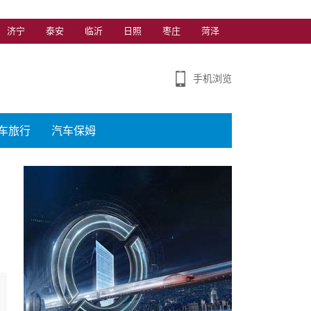
济宁
泰安
临沂
日照
枣庄
菏泽
手机浏览
车旅行
汽车保姆