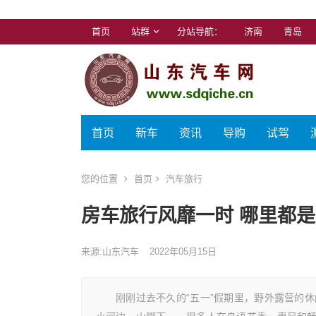
首页
站群
分站导航：
济南
青岛
首页
新车
资讯
导购
试驾
您的位置
首页
汽车旅行
房车旅行风靡一时 哪里都
来源:山东汽车
2022年05月15日
刚刚过去不久的“五一”假期里，野外露营的休