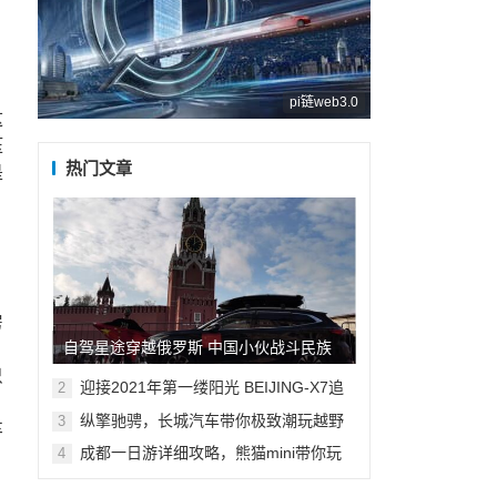
pi链web3.0
这
压
热门文章
是
。
房
自驾星途穿越俄罗斯 中国小伙战斗民族
只
旅行记
迎接2021年第一缕阳光 BEIJING-X7追
2
光之旅抵达“神州东极”
纵擎驰骋，长城汽车带你极致潮玩越野
3
车
成都一日游详细攻略，熊猫mini带你玩
4
转“天府之国”