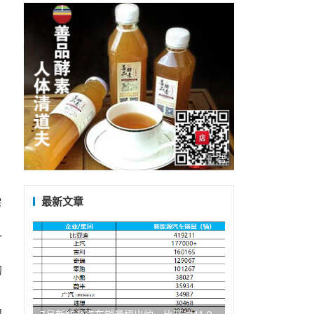
广告
最新文章
房
、
一
、
的