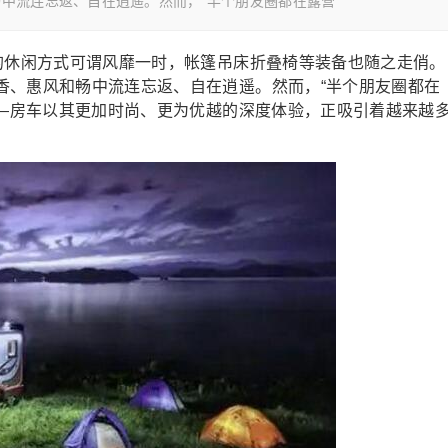
中流连忘返、自在逍遥。然而，“半个朋友圈都在露营”
休闲方式可谓风靡一时，帐篷吊床折叠椅等装备也随之走俏。
香、惠风和畅中流连忘返、自在逍遥。然而，“半个朋友圈都在
——房车以其更加时尚、更为优越的深度体验，正吸引着越来越