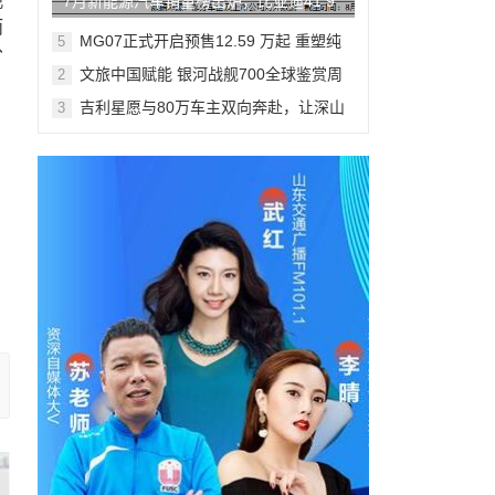
观
7月新能源汽车销量榜出炉，比亚迪41.9
而
万辆稳居榜首
MG07正式开启预售12.59 万起 重塑纯
5
分
电轿跑市场新标杆
文旅中国赋能 银河战舰700全球鉴赏周
2
登陆米兰
吉利星愿与80万车主双向奔赴，让深山
3
少年足球梦想落地生根