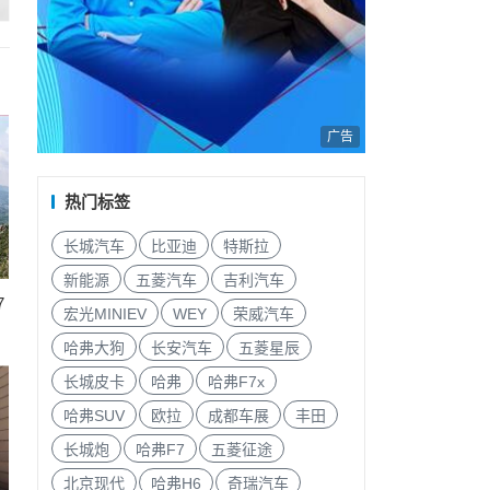
广告
热门标签
长城汽车
比亚迪
特斯拉
新能源
五菱汽车
吉利汽车
7
宏光MINIEV
WEY
荣威汽车
哈弗大狗
长安汽车
五菱星辰
长城皮卡
哈弗
哈弗F7x
哈弗SUV
欧拉
成都车展
丰田
长城炮
哈弗F7
五菱征途
北京现代
哈弗H6
奇瑞汽车