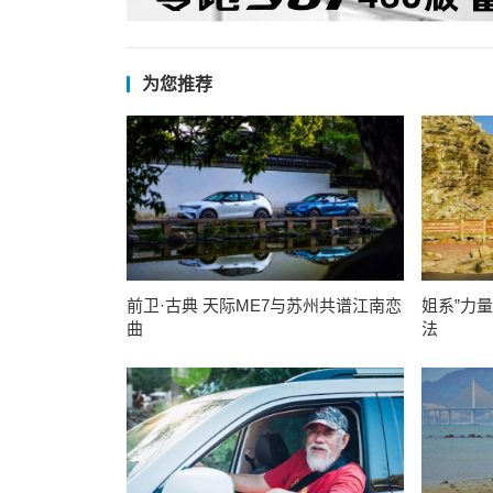
为您推荐
前卫·古典 天际ME7与苏州共谱江南恋
姐系”力
曲
法