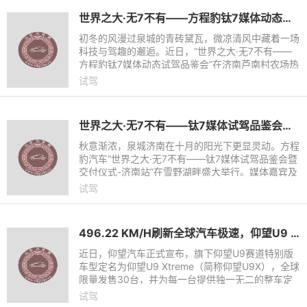
世界之大·无7不有——方程豹钛7媒体动态试驾品鉴会济南站圆满举行
初冬的风漫过泉城的青砖黛瓦，微凉清风中藏着一场
科技与驾趣的邂逅。近日，“世界之大·无7不有——
方程豹钛7媒体动态试驾品鉴会”在济南芦南村农场热
力启幕。
试驾
世界之大·无7不有——钛7媒体试驾品鉴会暨交付仪式@济南站圆满落幕
秋意渐浓，泉城济南在十月的阳光下更显灵动。方程
豹汽车“世界之大·无7不有——钛7媒体试驾品鉴会暨
交付仪式-济南站”在雪野湖畔盛大举行。媒体嘉宾及
车主代表共同见证了这款融合“悦己宜家”理念的科技
试驾
大空间SUV在
496.22 KM/H刷新全球汽车极速，仰望U9 XTREME全球限量30台
近日，仰望汽车正式宣布，旗下仰望U9赛道特别版
车型定名为仰望U9 Xtreme（简称仰望U9X），全球
限量发售30台，并为每一台提供独一无二的整车定
制方案。今年8月，该车以工程测试车身份创造全球
试驾
电车极速纪录；仅一个月后