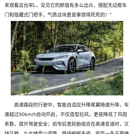
来观看这台宋L，足见它的颜值有多么出众，搭配无边框车
门和隐藏式门把手，气质这块更是拿捏得死死的！”
高速路段的行驶中，智能自适应升降尾翼随速升降，车
速超过90km/h自动开启，不仅造型拉风，更是降低了风阻
系数，提升驾驶安全；前窄后宽轮胎组合在高速变道时，又
快又稳。九女峰盘山道路，路线蜿蜒多姿，宛若一条玉带缠