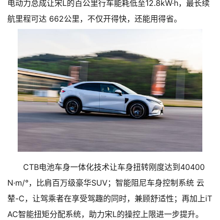
电动力总成让宋L的百公里行车能耗低至12.8kW·h，最长续
航里程可达 662公里，不仅开得快，还能用得省。
CTB电池车身一体化技术让车身扭转刚度达到40400
N·m/°，比肩百万级豪华SUV；智能阻尼车身控制系统 云
辇-C，让驾乘者在享受驾趣的同时，兼顾舒适性；再加上iT
AC智能扭矩分配系统，助力宋L的操控上限进一步提升。