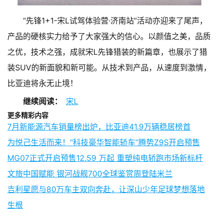
“先锋1+1-宋L试驾体验营·济南站”活动亦迎来了尾声，
产品的硬核实力给予了大家强大的信心。以颜值之美，品质
之优，技术之强，成就宋L先锋猎装的新篇章，也展示了猎
装SUV的新面貌和新可能。从技术到产品，从速度到激情，
比亚迪将永无止境！
继续阅读：
宋L
更多精彩内容
7月新能源汽车销量榜出炉，比亚迪41.9万辆稳居榜首
为悦己生活而来！“科技豪华智能轿车”腾势Z9S开启预售
MG07正式开启预售12.59 万起 重塑纯电轿跑市场新标杆
文旅中国赋能 银河战舰700全球鉴赏周登陆米兰
吉利星愿与80万车主双向奔赴，让深山少年足球梦想落地
生根