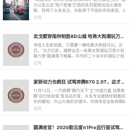
力以及立足“用户思维”打造的系列营销活动火速吸
睛，获得了众多关注，并取得了不俗的市场表现，5
月上市仅11天就斩获了3258辆订单。
试驾
走戈壁穿雨林制胜8D山城 哈弗大狗潮玩万里秀潮野硬实力
寻找人生新刻度，只需要一辆哈弗大狗就可以。近
日，“犬力已赴，潮野出击—哈弗大狗潮玩万里计划
第六季”圆满落下帷幕。在历时二十余天的潮玩之旅
中，哈弗大狗以敢性唤醒野性，通过穿越西双版纳热
试驾
带雨林、探险重庆8D
家轿动力也疯狂 试驾奔腾B70 2.0T，这才是国车该有的样子
11月13日，一汽奔腾“腾行天下”之“中国力量 劲擎奔
腾”动力体验营·青岛站开营，众多专业媒体伴随着初
冬的暖阳，在山与海的交错中，尽情享受全新奔腾B
70 2.0T车型所带来的极致驾控感受。该车型动力配
试驾
备在家用轿车中
圆满收官！2020款云度π1Pro远行版试驾之旅降临曲阜