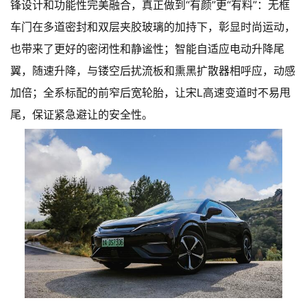
锋设计和功能性完美融合，真正做到“有颜”更“有料”：无框
车门在多道密封和双层夹胶玻璃的加持下，彰显时尚运动，
也带来了更好的密闭性和静谧性；智能自适应电动升降尾
翼，随速升降，与镂空后扰流板和熏黑扩散器相呼应，动感
加倍；全系标配的前窄后宽轮胎，让宋L高速变道时不易甩
尾，保证紧急避让的安全性。