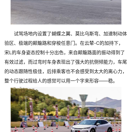
试驾场地内设置了蝴蝶之翼、莫比乌斯弯、加速制动体
验区、极端的颠簸路和穿梭任意门。在云辇-C的加持下，
宋L的车身姿态控制十分出色，来自颠簸路面的振动得到了
有效过滤，而过弯时车身表现出了强大的抗侧倾能力，车尾
的动态跟随性极佳，后排乘客也不会感受到太大的离心力，
整个行驶过程给人的感觉可以用一个字来形容——稳。