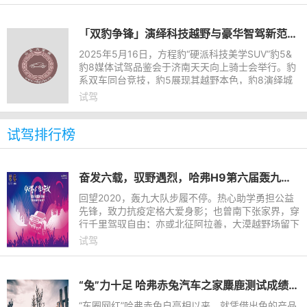
「双豹争锋」演绎科技越野与豪华智驾新范式，见证豹力美学在济南绽放
2025年5月16日，方程豹“硬派科技美学SUV”豹5&
豹8媒体试驾品鉴会于济南天天向上骑士会举行。豹
系双车同台竞技，豹5展现其越野本色，豹8演绎城
市智驾，从动力到配置、从操控到豪华，为济南媒体
试驾
带来了一场全面覆盖
试驾排行榜
奋发六载，驭野遇烈，哈弗H9第六届轰九年会即将载梦启程
回望2020，轰九大队步履不停。热心助学勇担公益
先锋，致力抗疫定格大爱身影；也曾南下张家界，穿
行千里驾驭自由；亦或北征阿拉善，大漠越野场留下
狂野车辙；不甘平凡的轰九人，将2020演绎成一段
试驾
峥嵘岁月，岁末交替之
“兔”力十足 哈弗赤兔汽车之家麋鹿测试成绩达75.6km/h
“车圈网红”哈弗赤兔自亮相以来，就凭借出色的产品