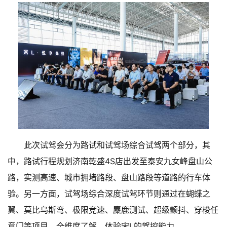
此次试驾会分为路试和试驾场综合试驾两个部分，其
中，路试行程规划济南乾盛4S店出发至泰安九女峰盘山公
路，实测高速、城市拥堵路段、盘山路段等道路的行车体
验。另一方面，试驾场综合深度试驾环节则通过在蝴蝶之
翼、莫比乌斯弯、极限竞速、麋鹿测试、超级颤抖、穿梭任
意门等项目，全维度了解、体验宋L的驾控能力。