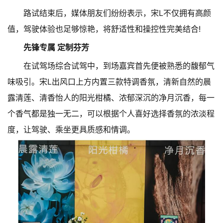
路试结束后，媒体朋友们纷纷表示，宋L不仅拥有高颜
值，驾驶体验也足够惊艳，将舒适性和操控性完美结合!
先锋专属 定制芬芳
在试驾场综合试驾中，到场嘉宾首先便被熟悉的馥郁气
味吸引。宋L出风口上方内置三款特调香氛，清新自然的晨
露清莲、清香怡人的阳光柑橘、浓郁深沉的净月沉香，每一
个香气都是独一无二，可以根据个人喜好选择香氛的浓淡程
度，让驾驶、乘坐更具质感和情调。