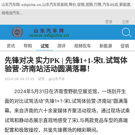
山东汽车网-sdqiche.cn,山东汽车贸易网,降价,促销,团购,行情,汽车4S店,新能源,
纯电动汽车...
登录
注册
资讯
导购
测评
视频侃车
新能源
促销
试驾
先锋对决 实力PK | 先锋1+1-宋L试驾体
验营·济南站活动圆满落幕！
2024-06-04 21:33
试驾
@山东汽车
2024年5月31日在济南雪野航空展览馆，一场别开生
面的对比试驾活动“先锋1+1-宋L试驾体验营·济南站”圆满落
幕。
来自济南的六十余家媒体齐聚活动现场，
通过现场试乘
试驾和静动态展示直观地感受了宋L与两款竞品车型的高端
配置和极致操控，共鉴先锋赛场的精彩瞬间。