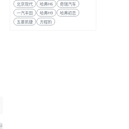
北京现代
哈弗H6
奇瑞汽车
一汽丰田
哈弗H9
哈弗初恋
五菱凯捷
方程豹