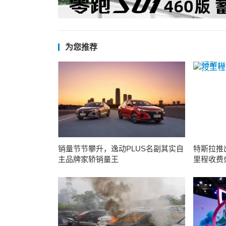
为您推荐
销量节节攀升，逸动PLUS名副其实自
特斯拉推
主品牌家轿销量王
里程收费