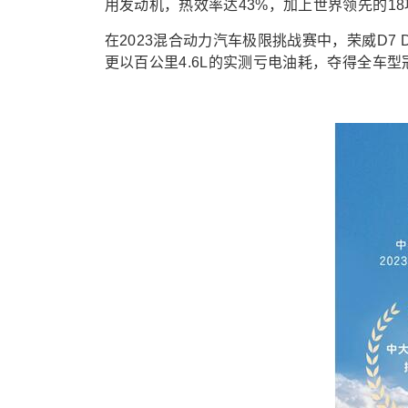
用发动机，热效率达43%，加上世界领先的1
在2023混合动力汽车极限挑战赛中，荣威D
更以百公里4.6L的实测亏电油耗，夺得全车型