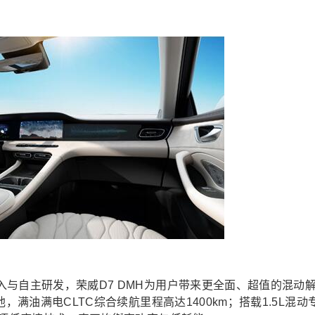
与自主研发，荣威D7 DMH为用户带来更全面、超值的混动
，满油满电CLTC综合续航里程高达1400km；搭载1.5L混动