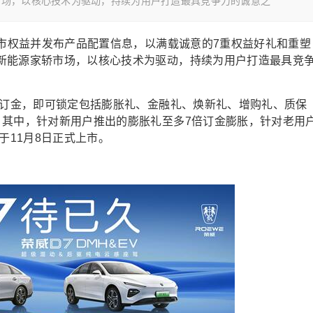
市场，以核心技术为驱动，持续为用户打造最具竞争力的诚意之
上市权益并发布产品配置信息，以满载诚意的7重权益好礼和重塑
新能源家轿市场，以核心技术为驱动，持续为用户打造最具竞
元订金，即可锁定包括膨胀礼、金融礼、焕新礼、增购礼、质保
。其中，针对新用户推出的膨胀礼至多7倍订金膨胀，针对老用
于11月8日正式上市。