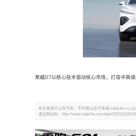
荣威D7以核心技术驱动核心市场，打造中高
本文来源于山东汽车，不代表山东汽车网-sdqiche.cn,
请注明出处：http://www.sdqiche.cn/shipin/2023/1102/18