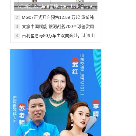
7月新能源汽车销量榜出炉，比亚迪41.9
，
万辆稳居榜首
MG07正式开启预售12.59 万起 重塑纯
2
电轿跑市场新标杆
文旅中国赋能 银河战舰700全球鉴赏周
3
登陆米兰
吉利星愿与80万车主双向奔赴，让深山
4
少年足球梦想落地生根