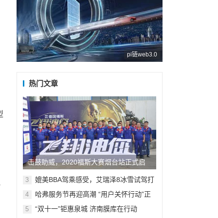
pi链web3.0
热门文章
型
​击鼓助威，2020福斯大赛烟台站正式启
程！
媲美BBA驾乘感受，艾瑞泽8冰雪试驾打
3
°
造“中国式豪华家轿”品格
哈弗服务节再迎高潮 “用户关怀行动”正
4
、
在路上
“双十一”钜惠泉城 济南膜库在行动
5