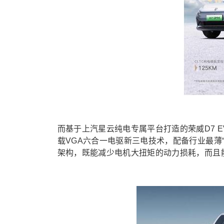
而基于上汽星云纯电专属平台打造的荣威D7 E
载VGA六合一电驱新三电技术，配备行业最薄
架构，既能减少电机大扭矩的动力损耗，而且