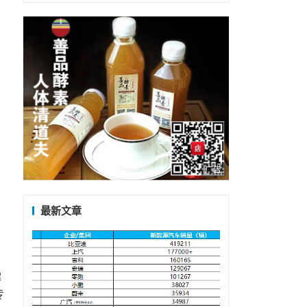
广告
最新文章
解
专