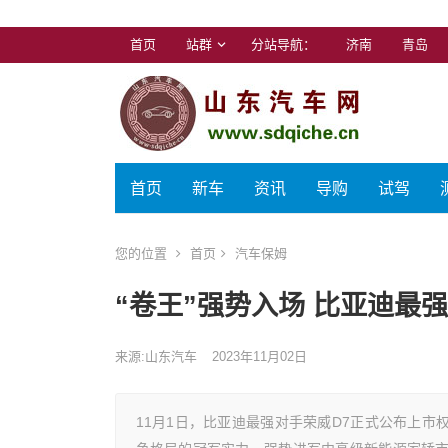
首页
站群
分站导航：
济南
青岛
首页
新车
资讯
导购
试驾
您的位置
首页
汽车保姆
“卷王”强势入场 比亚迪最
来源:山东汽车
2023年11月02日
11月1日，比亚迪最强对手荣威D7正式公布上