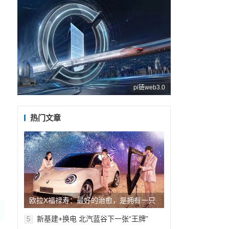
pi链web3.0
热门文章
欧拉X福禄寿：最好的治愈，是拥有一只
懂你的“好猫”
​新基建+换电 北汽蓝谷下一张“王牌”
5