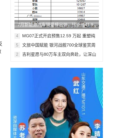
7月新能源汽车销量榜出炉，比亚迪41.9
万辆稳居榜首
MG07正式开启预售12.59 万起 重塑纯
4
电轿跑市场新标杆
反
文旅中国赋能 银河战舰700全球鉴赏周
5
登陆米兰
做
吉利星愿与80万车主双向奔赴，让深山
2
少年足球梦想落地生根