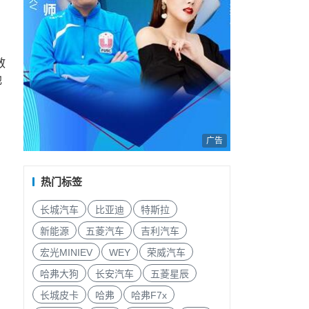
散
池
广告
热门标签
长城汽车
比亚迪
特斯拉
新能源
五菱汽车
吉利汽车
宏光MINIEV
WEY
荣威汽车
哈弗大狗
长安汽车
五菱星辰
长城皮卡
哈弗
哈弗F7x