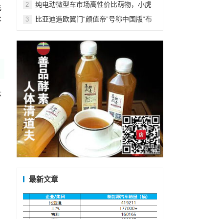
纯电动微型车市场高性价比萌物，小虎
2
充
FEV预售价只要2.99万元起
比亚迪造欧翼门“颜值帝”号称中国版“布
本
3
加迪”
体
广告
最新文章