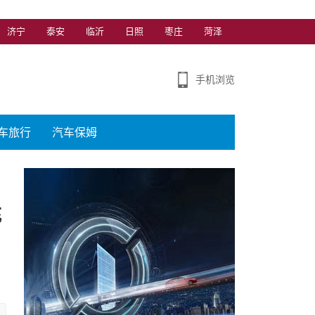
济宁
泰安
临沂
日照
枣庄
菏泽
手机浏览
车旅行
汽车保姆
充