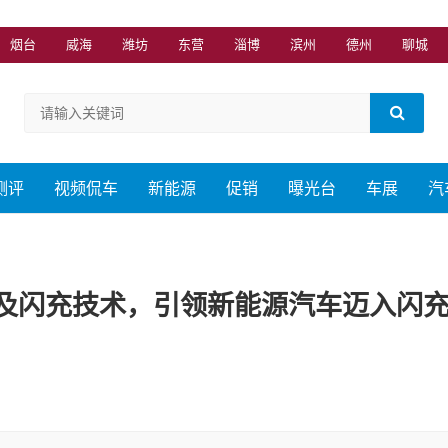
烟台
威海
潍坊
东营
淄博
滨州
德州
聊城
测评
视频侃车
新能源
促销
曝光台
车展
汽
及闪充技术，引领新能源汽车迈入闪