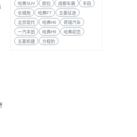
哈弗SUV
欧拉
成都车展
丰田
电
长城炮
哈弗F7
五菱征途
北京现代
哈弗H6
奇瑞汽车
一汽丰田
哈弗H9
哈弗初恋
五菱凯捷
方程豹
更