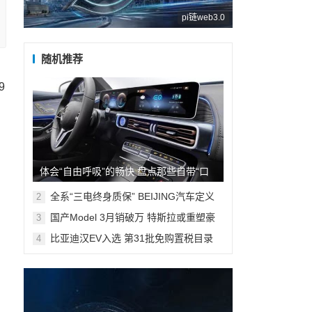
pi链web3.0
随机推荐
9
充
体会“自由呼吸”的畅快 盘点那些自带“口
罩”的新能源车型
全系“三电终身质保” BEIJING汽车定义
2
行业服务新标杆
国产Model 3月销破万 特斯拉或重塑豪
3
华车格局
比亚迪汉EV入选 第31批免购置税目录
4