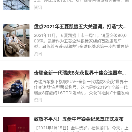
5%，环比增长13.1%。从厂商零售销量排名来看，前
十的车企分别为比亚迪、一汽-大众、上汽大众、吉
资讯
利汽车、长安汽车、奇瑞汽
盘点2021年五菱凯捷五大关键词，打造“大四座”家用车新风尚
2021年11月，五菱凯捷上市一周年，销量突破90,0
00辆。凯捷作为五菱全球银标家族的首款旗舰车
型，肩负着五菱品牌践行全球化战略第一步的重要使
命。从产品理念至用户服务，凯捷凭借着对用户对关
资讯
怀与诚意，收获了中国家
奇瑞全新一代瑞虎8荣获世界十佳变速器车型殊荣
奇瑞汽车旗下旗舰SUV--全新一代瑞虎8荣获“世界十
佳变速器”车型荣誉称号，这也是继2019年全新一代
瑞虎8搭载的1.6TGDI发动机，荣获“中国心”十佳发动
机后获得的又一殊荣。自此，全新一代瑞虎8也成为
资讯
业内罕见的动力系统“双十佳”车型。
致敬不平凡！五菱牛年鎏金纪念章正式发布
【2021年1月15日】金牛贺岁，福运菱门。今天，上