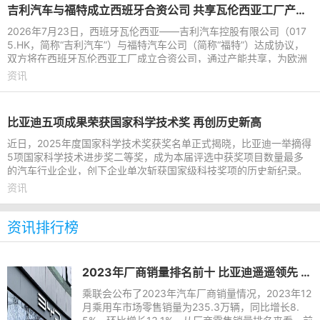
吉利汽车与福特成立西班牙合资公司 共享瓦伦西亚工厂产能进行本地化生产
2026年7月23日，西班牙瓦伦西亚——吉利汽车控股有限公司（017
5.HK，简称“吉利汽车”）与福特汽车公司（简称“福特”）达成协议，
双方将在西班牙瓦伦西亚工厂成立合资公司，通过产能共享，为欧洲
市场打造吉利及福特
资讯
比亚迪五项成果荣获国家科学技术奖 再创历史新高
近日，2025年度国家科学技术奖获奖名单正式揭晓，比亚迪一举摘得
5项国家科学技术进步奖二等奖，成为本届评选中获奖项目数量最多
的汽车行业企业，创下企业单次斩获国家级科技奖项的历史新纪录。
目前比亚迪已全面贯通新
资讯
资讯排行榜
2023年厂商销量排名前十 比亚迪遥遥领先 长城垫底
乘联会公布了2023年汽车厂商销量情况，2023年12
月乘用车市场零售销量为235.3万辆，同比增长8.