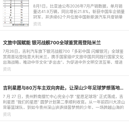
8月1日，比亚迪公布2026年7月产销数据，单月销
量达41.9万辆，同比增长21.8%，斩获中国车企销量
冠军，并连续62个月位居中国新能源汽车月度销量
首位。这份强劲表现延续至下半年，继2026年上半
资讯
年以180.9万辆稳居中国新能
文旅中国赋能 银河战舰700全球鉴赏周登陆米兰
7月26日，吉利汽车旗下银河战舰700「多彩中国 闪耀银河」全球鉴
赏周首站登陆意大利米兰，携手国家级IP文旅中国共同践行国家文化
出海战略，推动中华文化“走出去”，为促进中外文明交流互鉴、增进
国际文化交流搭建起全
资讯
吉利星愿与80万车主双向奔赴，让深山少年足球梦想落地生根
7 月 27 日，贵州黔南摆忙中心完全小学 “星愿足球场” 正式落成，吉
利星愿 “我们的星愿” 圆梦计划第二季顺利收官。从一年前四川大凉山
背篓篮球队，到如今贵州深山追逐绿茵梦想的少年，一场跨越山海的
公益接力持续
资讯