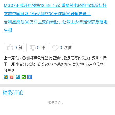
MG07正式开启预售12.59 万起 重塑纯电轿跑市场新标杆
文旅中国赋能 银河战舰700全球鉴赏周登陆米兰
吉利星愿与80万车主双向奔赴，让深山少年足球梦想落地
生根
0
赞
0
踩
0
收藏
上一篇:
助力欧洲杯绿色转型 比亚迪与欧足联签约仪式在深圳举行
下一篇:
小春哥之选：看长安CS75系列如何收获200万用户信赖？
分享到
精彩评论
暂无评论...