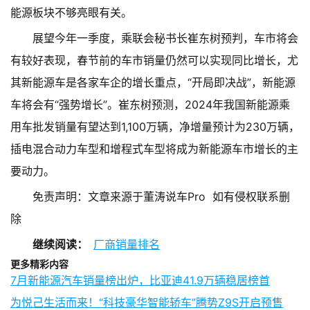
能源板块不够亮眼有关。
展望今年一季度，乘联会秘书长崔东树预判，车市将会
有较好表现，春节前的车市销量仍然可以实现同比增长，尤
其新能源车是各家车企的增长重点，“开局即决战”，新能源
车将会有“强势增长”。崔东树预测，2024年我国新能源乘
用车批发销量有望达到1,100万辆，净增量预计为230万辆，
插电混合动力车型和增程式车型将成为新能源车市增长的主
要动力。
免责声明：文章来源于董涛说车Pro 如有侵权联系删
除
继续阅读：
厂商销量排名
更多精彩内容
7月新能源汽车销量榜出炉，比亚迪41.9万辆稳居榜首
为悦己生活而来！“科技豪华智能轿车”腾势Z9S开启预售