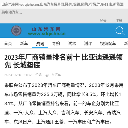
山东汽车网-sdqiche.cn,山东汽车贸易网,降价,促销,团购,行情,汽车4S店,新能源,
纯电动汽车...
登录
注册
首页
新车
导购
试驾
测评
视频侃车
新
资讯
2023年厂商销量排名前十 比亚迪遥遥领
先 长城垫底
2024-02-01 21:32
资讯
@山东汽车
乘联会公布了2023年汽车厂商销量情况，2023年12月乘用
车市场零售销量为235.3万辆，同比增长8.5%，环比增长1
3.1%。从厂商零售销量排名来看，前十的车企分别为比亚
迪、一汽-大众、上汽大众、吉利汽车、长安汽车、奇瑞汽
车、东风日产、上汽通用五菱、一汽丰田和广汽丰田。