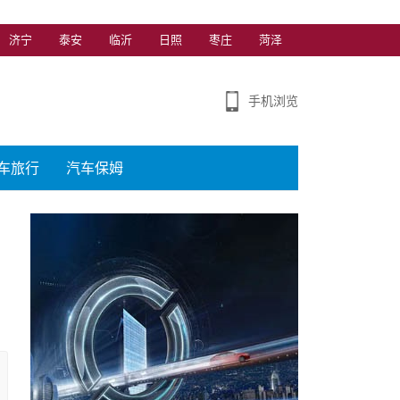
济宁
泰安
临沂
日照
枣庄
菏泽
手机浏览
车旅行
汽车保姆