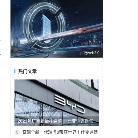
逆
奔
pi链web3.0
热门文章
2023年厂商销量排名前十 比亚迪遥遥领
先 长城垫底
奇瑞全新一代瑞虎8荣获世界十佳变速器
5