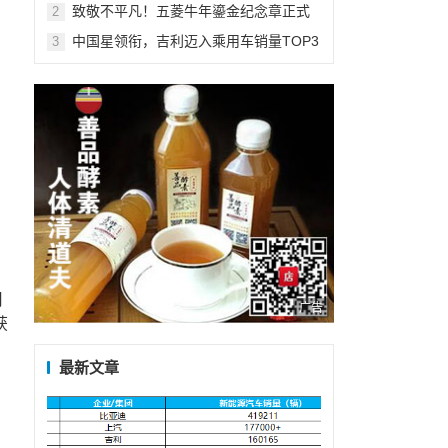
车型殊荣
致敬不平凡！五菱牛年鎏金纪念章正式
2
发布
中国星领衔，吉利迈入乘用车销量TOP3
3
用
广告
获
最新文章