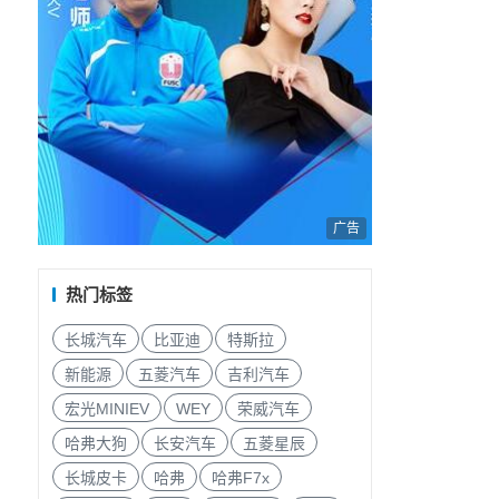
广告
热门标签
长城汽车
比亚迪
特斯拉
新能源
五菱汽车
吉利汽车
宏光MINIEV
WEY
荣威汽车
哈弗大狗
长安汽车
五菱星辰
长城皮卡
哈弗
哈弗F7x