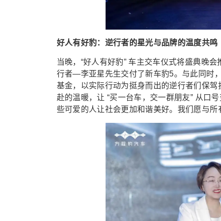
好人有好豹：逆行者的星光与品牌的温度共鸣
当晚，“好人有好豹” 车主交车仪式将盛典晚
行者—李亚星先生交付了新车豹5。与此同时，
基金，以实际行动为挺身而出的逆行者们保驾
赴的温暖，让 “买一台车，交一群朋友” 从
些可爱的人让社会更加和谐美好。我们愿与所