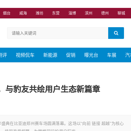
烟台
威海
潍坊
东营
淄博
滨州
德州
聊城
测评
视频侃车
新能源
促销
曝光台
车展
汽
，与豹友共绘用户生态新篇章
周年盛典在比亚迪郑州赛车场圆满落幕。这场以“向前 链接 超越”为核心