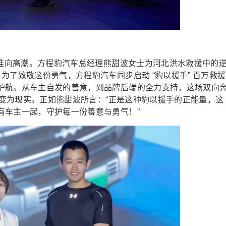
会推向高潮。方程豹汽车总经理熊甜波女士为河北洪水救援中的
为了致敬这份勇气，方程豹汽车同步启动 “豹以援手” 百万救援
护航。从车主自发的善意，到品牌后端的全力支持，这场双向
口号变为现实。正如熊甜波所言：“正是这种豹以援手的正能量，这
有车主一起，守护每一份善意与勇气！”