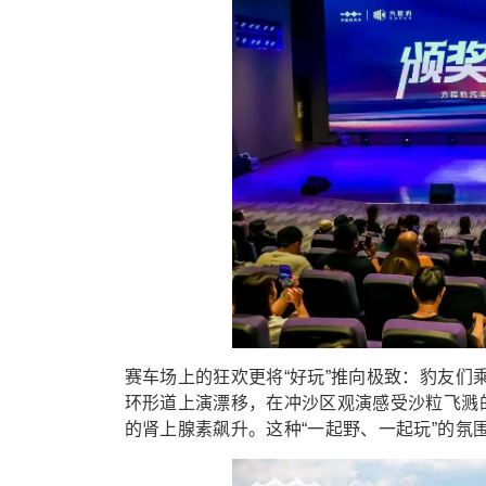
赛车场上的狂欢更将“好玩”推向极致：豹友们
环形道上演漂移，在冲沙区观演感受沙粒飞溅的
的肾上腺素飙升。这种“一起野、一起玩”的氛