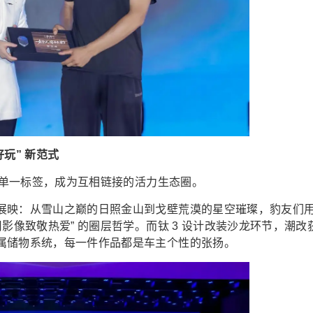
玩” 新范式
 的单一标签，成为互相链接的活力生态圈。
展映：从雪山之巅的日照金山到戈壁荒漠的星空璀璨，豹友们
影像致敬热爱” 的圈层哲学。而钛 3 设计改装沙龙环节，潮改
属储物系统，每一件作品都是车主个性的张扬。