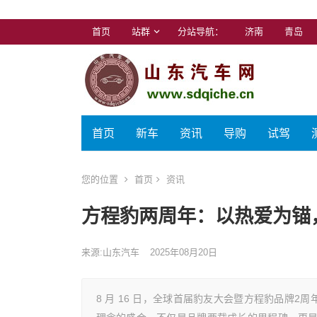
首页
站群
分站导航：
济南
青岛
首页
新车
资讯
导购
试驾
您的位置
首页
资讯
方程豹两周年：以热爱为锚
来源:山东汽车
2025年08月20日
8 月 16 日，全球首届豹友大会暨方程豹品牌2