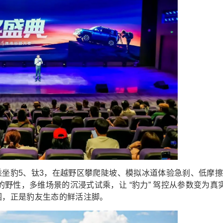
乘坐豹5、钛3，在越野区攀爬陡坡、模拟冰道体验急刹、低摩
野性，多维场景的沉浸式试乘，让 “豹力” 驾控从参数变为真
围，正是豹友生态的鲜活注脚。