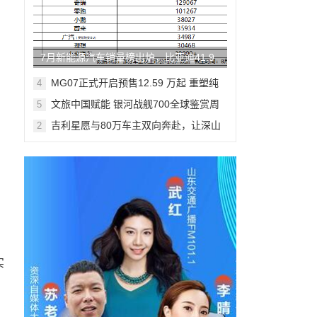
7月新能源汽车销量榜出炉，比亚迪41.9
万辆稳居榜首
MG07正式开启预售12.59 万起 重塑纯
4
电轿跑市场新标杆
文旅中国赋能 银河战舰700全球鉴赏周
5
登陆米兰
吉利星愿与80万车主双向奔赴，让深山
2
少年足球梦想落地生根
擦
实