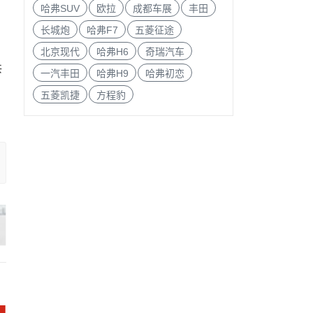
；
哈弗SUV
欧拉
成都车展
丰田
，
长城炮
哈弗F7
五菱征途
北京现代
哈弗H6
奇瑞汽车
共
一汽丰田
哈弗H9
哈弗初恋
五菱凯捷
方程豹