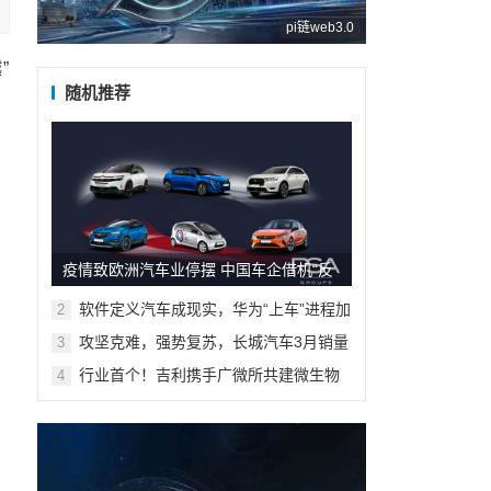
pi链web3.0
”
随机推荐
疫情致欧洲汽车业停摆 中国车企借机“反
超”？
软件定义汽车成现实，华为“上车”进程加
2
速
攻坚克难，强势复苏，长城汽车3月销量
3
环比增长499%！
行业首个！吉利携手广微所共建微生物
4
联合实验室正式挂牌