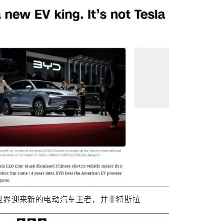
世界迎来新的电动汽车王者，并非特斯拉