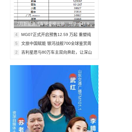
7月新能源汽车销量榜出炉，比亚迪41.9
万辆稳居榜首
MG07正式开启预售12.59 万起 重塑纯
4
电轿跑市场新标杆
文旅中国赋能 银河战舰700全球鉴赏周
5
登陆米兰
吉利星愿与80万车主双向奔赴，让深山
2
少年足球梦想落地生根