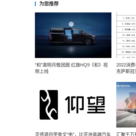
为您推荐
“和”邀明月敬团圆 红旗HQ9《和》视
2022
频上线
克萨斯冠
灵感源自甲骨文“电”，比亚迪高端汽车
汇聚千万