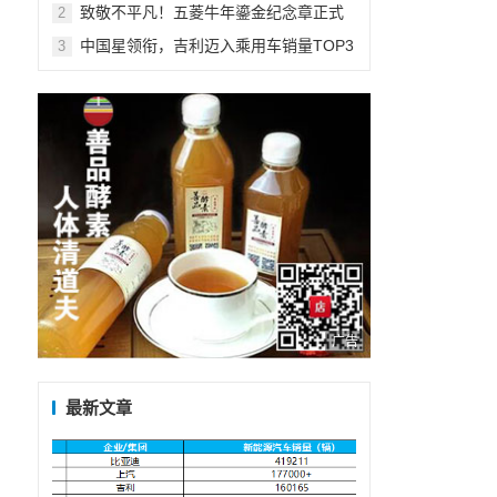
车型殊荣
致敬不平凡！五菱牛年鎏金纪念章正式
2
发布
中国星领衔，吉利迈入乘用车销量TOP3
3
广告
最新文章