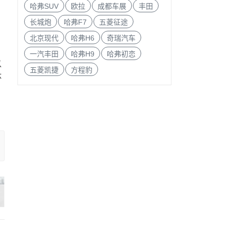
哈弗SUV
欧拉
成都车展
丰田
长城炮
哈弗F7
五菱征途
北京现代
哈弗H6
奇瑞汽车
一汽丰田
哈弗H9
哈弗初恋
以
五菱凯捷
方程豹
体