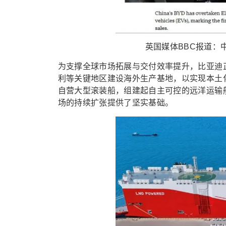
英国媒体BBC报道：
为支撑全球市场拓展与交付效率提升，比亚迪
利等关键地区建设海外生产基地，以实现本土
自营大型滚装船，组建起自主可控的远洋运输
场的持续扩张提供了坚实基础。