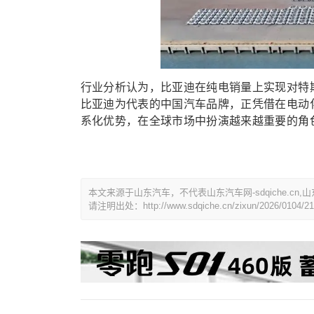
行业分析认为，比亚迪在纯电销量上实现对特
比亚迪为代表的中国汽车品牌，正凭借在电动
系化优势，在全球市场中扮演越来越重要的角
本文来源于山东汽车，不代表山东汽车网-sdqiche.cn,
请注明出处：http://www.sdqiche.cn/zixun/2026/0104/21