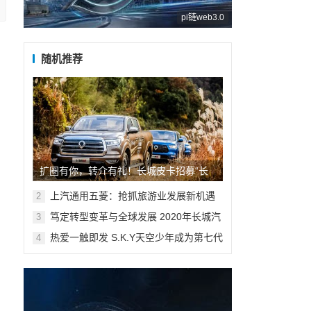
pi链web3.0
，
随机推荐
的
斯
扩圈有你，转介有礼！长城皮卡招募“长
城合伙人”
上汽通用五菱：抢抓旅游业发展新机遇
2
打造全民休旅出行新模式
笃定转型变革与全球发展 2020年长城汽
3
车实现营收超千亿
热爱一触即发 S.K.Y天空少年成为第七代
4
伊兰特“锋芒挚友”