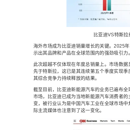
比亚迪VS特斯拉
海外市场成为比亚迪销量增长的关键。2025
示出其品牌和产品在全球范围内的强劲吸引力
此次超越不仅体现在年度总销量上。市场数据显
先于特斯拉，这已是其连续第五个季度实现季
其综合竞争力持续释放的结果。
截至目前，比亚迪新能源汽车的业务已遍布全
市场，比亚迪已成为当地新能源汽车消费者的主
变，被行业认为是中国汽车工业在全球市场中角
际主流媒体也注意到了这一变化。