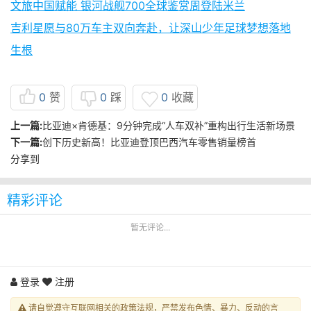
文旅中国赋能 银河战舰700全球鉴赏周登陆米兰
吉利星愿与80万车主双向奔赴，让深山少年足球梦想落地
生根
0
赞
0
踩
0
收藏
上一篇:
比亚迪×肯德基：9分钟完成“人车双补”重构出行生活新场景
下一篇:
创下历史新高！比亚迪登顶巴西汽车零售销量榜首
分享到
精彩评论
暂无评论...
登录
注册
请自觉遵守互联网相关的政策法规，严禁发布色情、暴力、反动的言