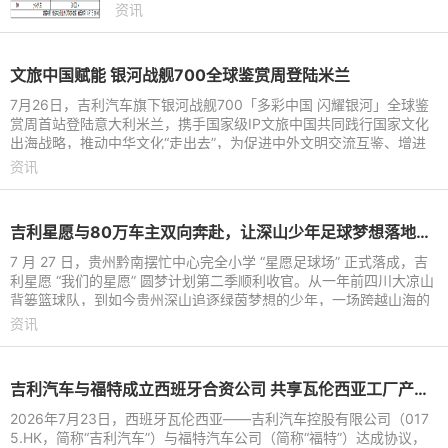
首位。这份强劲表现延续至下半年，继2026年上半
资讯
年以180.9万辆稳居中国新能
文旅中国赋能 银河战舰700全球鉴赏周登陆米兰
7月26日，吉利汽车旗下银河战舰700「多彩中国 闪耀银河」全球鉴
赏周首站登陆意大利米兰，携手国家级IP文旅中国共同践行国家文化
出海战略，推动中华文化“走出去”，为促进中外文明交流互鉴、增进
国际文化交流搭建起全
资讯
吉利星愿与80万车主双向奔赴，让深山少年足球梦想落地生根
7 月 27 日，贵州黔南摆忙中心完全小学 “星愿足球场” 正式落成，吉
利星愿 “我们的星愿” 圆梦计划第二季顺利收官。从一年前四川大凉山
背篓篮球队，到如今贵州深山追逐绿茵梦想的少年，一场跨越山海的
公益接力持续
资讯
吉利汽车与福特成立西班牙合资公司 共享瓦伦西亚工厂产能进行本地化生产
2026年7月23日，西班牙瓦伦西亚——吉利汽车控股有限公司（017
5.HK，简称“吉利汽车”）与福特汽车公司（简称“福特”）达成协议，