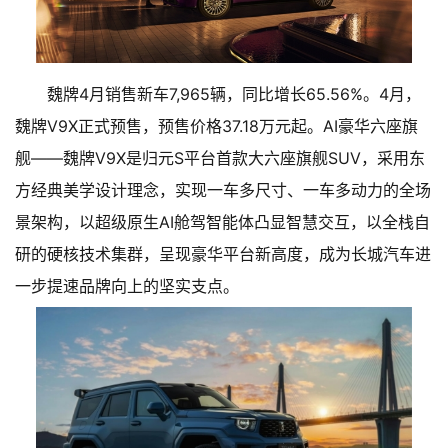
魏牌4月销售新车7,965辆，同比增长65.56%。4月，
魏牌V9X正式预售，预售价格37.18万元起。AI豪华六座旗
舰——魏牌V9X是归元S平台首款大六座旗舰SUV，采用东
方经典美学设计理念，实现一车多尺寸、一车多动力的全场
景架构，以超级原生AI舱驾智能体凸显智慧交互，以全栈自
研的硬核技术集群，呈现豪华平台新高度，成为长城汽车进
一步提速品牌向上的坚实支点。