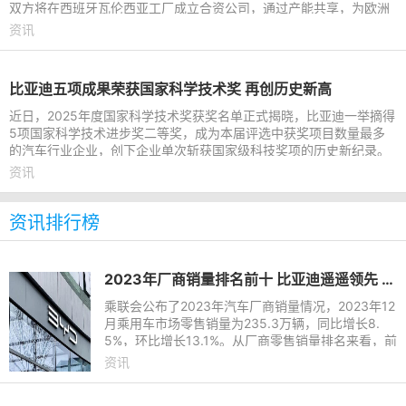
双方将在西班牙瓦伦西亚工厂成立合资公司，通过产能共享，为欧洲
市场打造吉利及福特
资讯
比亚迪五项成果荣获国家科学技术奖 再创历史新高
近日，2025年度国家科学技术奖获奖名单正式揭晓，比亚迪一举摘得
5项国家科学技术进步奖二等奖，成为本届评选中获奖项目数量最多
的汽车行业企业，创下企业单次斩获国家级科技奖项的历史新纪录。
目前比亚迪已全面贯通新
资讯
资讯排行榜
2023年厂商销量排名前十 比亚迪遥遥领先 长城垫底
乘联会公布了2023年汽车厂商销量情况，2023年12
月乘用车市场零售销量为235.3万辆，同比增长8.
5%，环比增长13.1%。从厂商零售销量排名来看，前
十的车企分别为比亚迪、一汽-大众、上汽大众、吉
资讯
利汽车、长安汽车、奇瑞汽