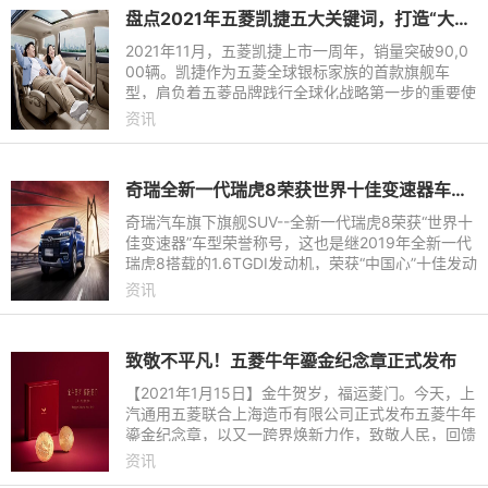
盘点2021年五菱凯捷五大关键词，打造“大四座”家用车新风尚
2021年11月，五菱凯捷上市一周年，销量突破90,0
00辆。凯捷作为五菱全球银标家族的首款旗舰车
型，肩负着五菱品牌践行全球化战略第一步的重要使
命。从产品理念至用户服务，凯捷凭借着对用户对关
资讯
怀与诚意，收获了中国家
奇瑞全新一代瑞虎8荣获世界十佳变速器车型殊荣
奇瑞汽车旗下旗舰SUV--全新一代瑞虎8荣获“世界十
佳变速器”车型荣誉称号，这也是继2019年全新一代
瑞虎8搭载的1.6TGDI发动机，荣获“中国心”十佳发动
机后获得的又一殊荣。自此，全新一代瑞虎8也成为
资讯
业内罕见的动力系统“双十佳”车型。
致敬不平凡！五菱牛年鎏金纪念章正式发布
【2021年1月15日】金牛贺岁，福运菱门。今天，上
汽通用五菱联合上海造币有限公司正式发布五菱牛年
鎏金纪念章，以又一跨界焕新力作，致敬人民，回馈
用户，纪念不平凡的2020年，携手人民喜迎“牛”
资讯
年！