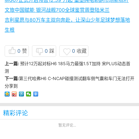
MG07正式开启预售12.59 万起 重塑纯电轿跑市场新标杆
文旅中国赋能 银河战舰700全球鉴赏周登陆米兰
吉利星愿与80万车主双向奔赴，让深山少年足球梦想落地
生根
0
赞
0
踩
0
收藏
上一篇:
预计12万起对标H6 185马力最强1.5T加持 宋PLUS动态首
测
下一篇:
第三代哈弗H6 C-NCAP碰撞测试翻车侧气囊和车门无法打开
分享到
精彩评论
暂无评论...