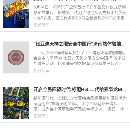
6月14日，腾势汽车全球首批闪充车型交付仪式济南
站正式举行。搭载第二代刀片电池及闪充技术的腾势
N9闪充版、第二代腾势D9与全新腾势Z9GT迎来集
中交付。作为腾势汽车重要生产基地所在地，济南不
视频侃车
仅见证了首批闪充车型正
“比亚迪天神之眼安全中国行”济南站体验媲美L4级智能泊车
8月23日编辑有幸参加了比亚迪在济南融创国际
会议中心举行的“比亚迪天神之眼安全中国行”济南站
的试驾活动。比亚迪天神之眼车型保有量已超百万
台。这一里程碑背后，是真实路况数据积累的硬实力
视频侃车
开启全民四驱时代 标配Hi4 二代哈弗枭龙MAX上市，限时换新价11.68万元起
新能源时代，全球SUV专家哈弗品牌用新能源技术为
家庭用户“重新发明”四驱，让每个家庭都开得起四
驱，成为每个家庭触手可及的幸福之选。 近日，哈
弗品牌开启了“欢迎来到全民四驱时代”的宏大叙事，
视频侃车
带来了每个家