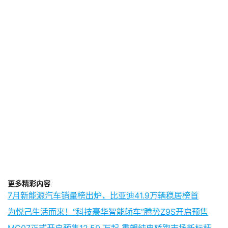
更多精彩内容
7月新能源汽车销量榜出炉，比亚迪41.9万辆稳居榜首
为悦己生活而来！“科技豪华智能轿车”腾势Z9S开启预售