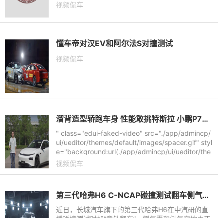
视频侃车
懂车帝对汉EV和阿尔法S对撞测试
视频侃车
溜背造型轿跑车身 性能敢挑特斯拉 小鹏P7试驾记
" class="edui-faked-video" src="./app/admincp/
ui/ueditor/themes/default/images/spacer.gif" styl
e="background:url(./app/admincp/ui/ueditor/the
mes/default/images/videologo.
视频侃车
第三代哈弗H6 C-NCAP碰撞测试翻车侧气囊和车门无法打开
近日，长城汽车旗下的第三代哈弗H6在中汽研的直