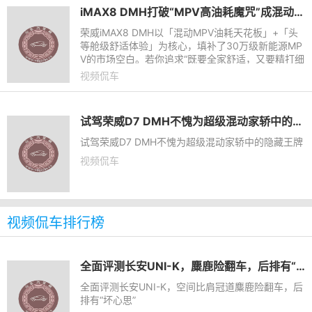
iMAX8 DMH打破“MPV高油耗魔咒”成混动MPV新标杆
荣威iMAX8 DMH以「混动MPV油耗天花板」+「头
等舱级舒适体验」为核心，填补了30万级新能源MP
V的市场空白。若你追求“既要全家舒适，又要精打细
算”，这款车或许是打破“MPV高油耗魔咒”的最优
视频侃车
解。
试驾荣威D7 DMH不愧为超级混动家轿中的隐藏王牌
试驾荣威D7 DMH不愧为超级混动家轿中的隐藏王牌
视频侃车
视频侃车排行榜
全面评测长安UNI-K，麋鹿险翻车，后排有“坏心思”
全面评测长安UNI-K，空间比肩冠道麋鹿险翻车，后
排有“坏心思”