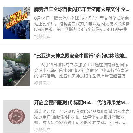
腾势汽车全球首批闪充车型济南火爆交付 全民闪充时代到来
6月14日，腾势汽车全球首批闪充车型交付仪式济南
站正式举行。搭载第二代刀片电池及闪充技术的腾势
N9闪充版、第二代腾势D9与全新腾势Z9GT迎来集
中交付。作为腾势汽车重要生产基地所在地，济南不
视频侃车
仅见证了首批闪充车型正
“比亚迪天神之眼安全中国行”济南站体验媲美L4级智能泊车
8月23日编辑有幸参加了比亚迪在济南融创国际
会议中心举行的“比亚迪天神之眼安全中国行”济南站
的试驾活动。比亚迪天神之眼车型保有量已超百万
台。这一里程碑背后，是真实路况数据积累的硬实力
视频侃车
开启全民四驱时代 标配Hi4 二代哈弗枭龙MAX上市，限时换新价11.68万元起
新能源时代，全球SUV专家哈弗品牌用新能源技术为
家庭用户“重新发明”四驱，让每个家庭都开得起四
驱，成为每个家庭触手可及的幸福之选。 近日，哈
弗品牌开启了“欢迎来到全民四驱时代”的宏大叙事，
视频侃车