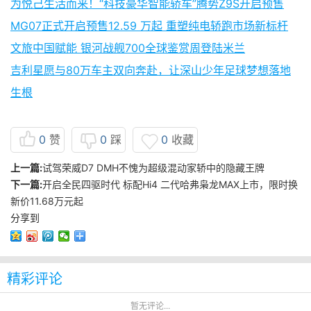
为悦己生活而来！“科技豪华智能轿车”腾势Z9S开启预售
MG07正式开启预售12.59 万起 重塑纯电轿跑市场新标杆
文旅中国赋能 银河战舰700全球鉴赏周登陆米兰
吉利星愿与80万车主双向奔赴，让深山少年足球梦想落地
生根
0
赞
0
踩
0
收藏
上一篇:
试驾荣威D7 DMH不愧为超级混动家轿中的隐藏王牌
下一篇:
开启全民四驱时代 标配Hi4 二代哈弗枭龙MAX上市，限时换
新价11.68万元起
分享到
精彩评论
暂无评论...