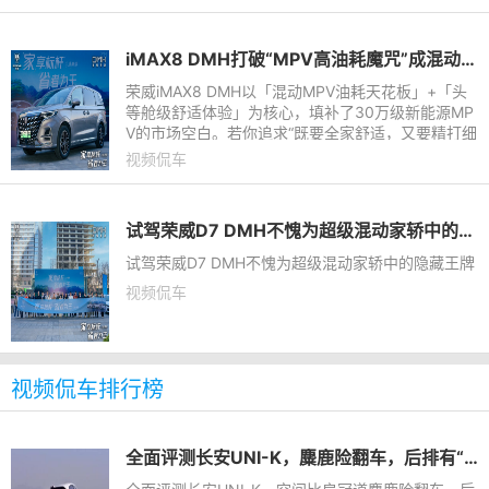
带来了每个家
iMAX8 DMH打破“MPV高油耗魔咒”成混动MPV新标杆
荣威iMAX8 DMH以「混动MPV油耗天花板」+「头
等舱级舒适体验」为核心，填补了30万级新能源MP
V的市场空白。若你追求“既要全家舒适，又要精打细
算”，这款车或许是打破“MPV高油耗魔咒”的最优
视频侃车
解。
试驾荣威D7 DMH不愧为超级混动家轿中的隐藏王牌
试驾荣威D7 DMH不愧为超级混动家轿中的隐藏王牌
视频侃车
视频侃车排行榜
全面评测长安UNI-K，麋鹿险翻车，后排有“坏心思”