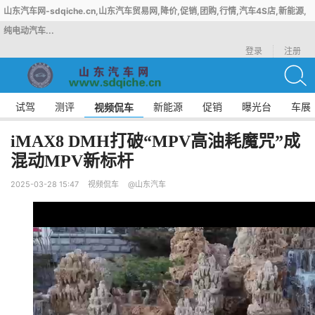
山东汽车网-sdqiche.cn,山东汽车贸易网,降价,促销,团购,行情,汽车4S店,新能源,
纯电动汽车...
登录
注册
试驾
测评
新能源
促销
曝光台
车展
视频侃车
iMAX8 DMH打破“MPV高油耗魔咒”成
混动MPV新标杆
2025-03-28 15:47
视频侃车
@山东汽车