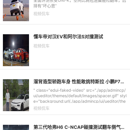
全面评测长安UNI-K，空间比肩冠道麋鹿险翻车，后
排有“坏心思”
视频侃车
懂车帝对汉EV和阿尔法S对撞测试
视频侃车
溜背造型轿跑车身 性能敢挑特斯拉 小鹏P7试驾记
" class="edui-faked-video" src="./app/admincp/
ui/ueditor/themes/default/images/spacer.gif" styl
e="background:url(./app/admincp/ui/ueditor/the
mes/default/images/videologo.
视频侃车
第三代哈弗H6 C-NCAP碰撞测试翻车侧气囊和车门无法打开