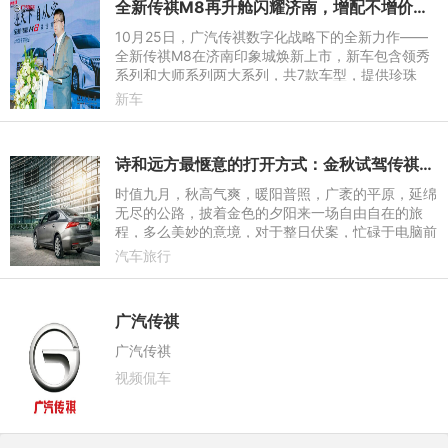
全新传祺M8再升舱闪耀济南，增配不增价开启豪华出行新体验！
10月25日，广汽传祺数字化战略下的全新力作——
全新传祺M8在济南印象城焕新上市，新车包含领秀
系列和大师系列两大系列，共7款车型，提供珍珠
白、孔雀蓝、典雅黑、皓月灰4种外观颜色可选，官
新车
方指导售价17.98万元-26.4
诗和远方最惬意的打开方式：金秋试驾传祺GA8
时值九月，秋高气爽，暖阳普照，广袤的平原，延绵
无尽的公路，披着金色的夕阳来一场自由自在的旅
程，多么美妙的意境，对于整日伏案，忙碌于电脑前
的编辑来说，那是再惬意不过的了。此次有幸试驾传
汽车旅行
祺家族的全新的旗舰
广汽传祺
广汽传祺
视频侃车