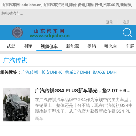
山东汽车网-sdqiche.cn,山东汽车贸易网,降价,促销,团购,行情,汽车4S店,新能源,
纯电动汽车...
登录
注册
试驾
测评
新能源
促销
曝光台
车展
视频侃车
广汽传祺
相关标签：
广汽传祺
长安UNI-K
荣威D7 DMH
iMAX8 DMH
哈弗枭龙MAX
广汽传祺GS4 PLUS新车曝光，搭2.0T＋6AT，已确定亮相上海车
在广汽传祺汽车品牌中GS4作为家族中的主力车型，
在销量上，整体还是十分不错，现在广汽传祺GS4中
期改款车型来了。从广汽官方获得新款传祺GS4 PL
US曝光，已确认将于2021上海车展正式亮相。新款
新车
GS4 PLUS作为中期改款车