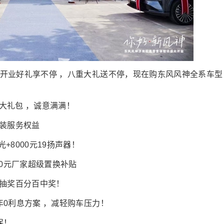
 ，开业好礼享不停 ，八重大礼送不停，现在购东风风神全系车型
华大礼包 ，诚意满满！
安装服务权益
+8000元19扬声器！
000元厂家超级置换补贴
包抽奖百分百中奖！
年0利息方案 ，减轻购车压力！
保！