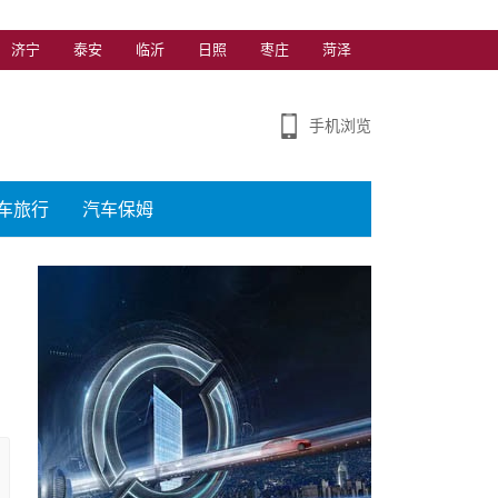
济宁
泰安
临沂
日照
枣庄
菏泽
手机浏览
车旅行
汽车保姆