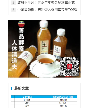
致敬不平凡！五菱牛年鎏金纪念章正式
2
发布
中国星领衔，吉利迈入乘用车销量TOP3
3
广告
最新文章