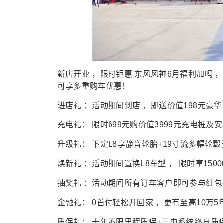
新店开业 ，限时钜惠 东风风神6月福利加吗
可享多重购车优惠！
进店礼 ：活动期间到店 ，即送价值198元豪
充电礼： 限时699元购价值3999元充电桩及
升级礼： 下定L8享静音轮胎+19寸流多幅轮毂光
焕新礼 ：活动期间置换L8车型 ， 限时享15
抽奖礼 ：活动期间所有订车客户即可参与红
金融礼： 0首付轻松开回家 ，更有至高10万5
质保礼： 十年不限里程质保+三电系统终身质