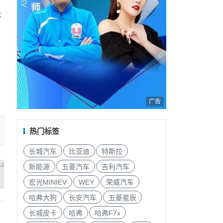
、
舱
。
广告
热门标签
长城汽车
比亚迪
特斯拉
新能源
五菱汽车
吉利汽车
宏光MINIEV
WEY
荣威汽车
哈弗大狗
长安汽车
五菱星辰
长城皮卡
哈弗
哈弗F7x