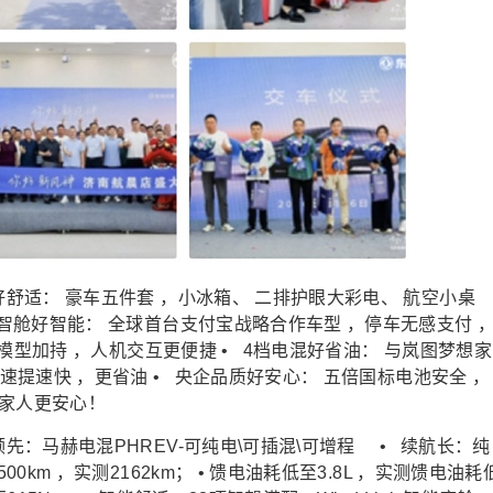
好舒适： 豪车五件套 ，小冰箱、 二排护眼大彩电、 航空小桌
天元智舱好智能： 全球首台支付宝战略合作车型 ，停车无感支付 
大 模型加持 ，人机交互更便捷 • 4档电混好省油： 与岚图梦想家
T高速提速快 ，更省油 • 央企品质好安心： 五倍国标电池安全 ，
，家人更安心！
领先：马赫电混PHREV-可纯电\可插混\可增程 • 续航长：纯
00km ，实测2162km； • 馈电油耗低至3.8L ，实测馈电油耗