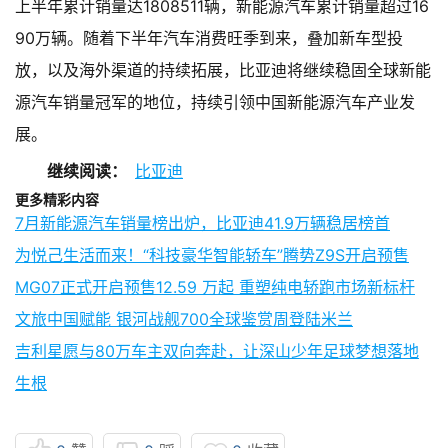
上半年累计销量达1808511辆，新能源汽车累计销量超过16
90万辆。随着下半年汽车消费旺季到来，叠加新车型投
放，以及海外渠道的持续拓展，比亚迪将继续稳固全球新能
源汽车销量冠军的地位，持续引领中国新能源汽车产业发
展。
继续阅读：
比亚迪
更多精彩内容
7月新能源汽车销量榜出炉，比亚迪41.9万辆稳居榜首
为悦己生活而来！“科技豪华智能轿车”腾势Z9S开启预售
MG07正式开启预售12.59 万起 重塑纯电轿跑市场新标杆
文旅中国赋能 银河战舰700全球鉴赏周登陆米兰
吉利星愿与80万车主双向奔赴，让深山少年足球梦想落地
生根