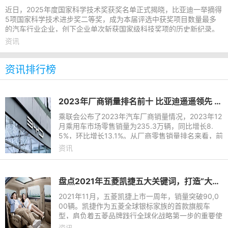
近日，2025年度国家科学技术奖获奖名单正式揭晓，比亚迪一举摘得
5项国家科学技术进步奖二等奖，成为本届评选中获奖项目数量最多
的汽车行业企业，创下企业单次斩获国家级科技奖项的历史新纪录。
目前比亚迪已全面贯通新
资讯
资讯排行榜
2023年厂商销量排名前十 比亚迪遥遥领先 长城垫底
乘联会公布了2023年汽车厂商销量情况，2023年12
月乘用车市场零售销量为235.3万辆，同比增长8.
5%，环比增长13.1%。从厂商零售销量排名来看，前
十的车企分别为比亚迪、一汽-大众、上汽大众、吉
资讯
利汽车、长安汽车、奇瑞汽
盘点2021年五菱凯捷五大关键词，打造“大四座”家用车新风尚
2021年11月，五菱凯捷上市一周年，销量突破90,0
00辆。凯捷作为五菱全球银标家族的首款旗舰车
型，肩负着五菱品牌践行全球化战略第一步的重要使
命。从产品理念至用户服务，凯捷凭借着对用户对关
资讯