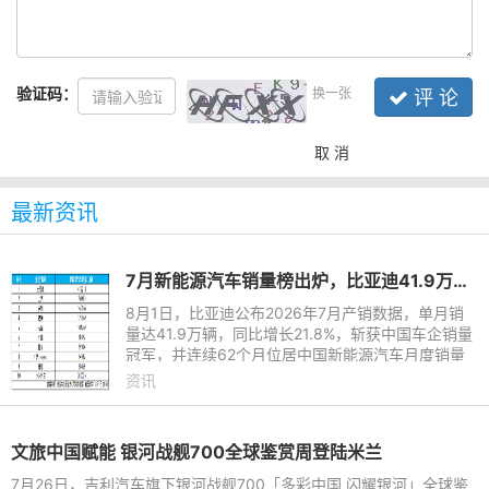
验证码：
换一张
评 论
取 消
最新资讯
7月新能源汽车销量榜出炉，比亚迪41.9万辆稳居榜首
8月1日，比亚迪公布2026年7月产销数据，单月销
量达41.9万辆，同比增长21.8%，斩获中国车企销量
冠军，并连续62个月位居中国新能源汽车月度销量
首位。这份强劲表现延续至下半年，继2026年上半
资讯
年以180.9万辆稳居中国新能
文旅中国赋能 银河战舰700全球鉴赏周登陆米兰
7月26日，吉利汽车旗下银河战舰700「多彩中国 闪耀银河」全球鉴