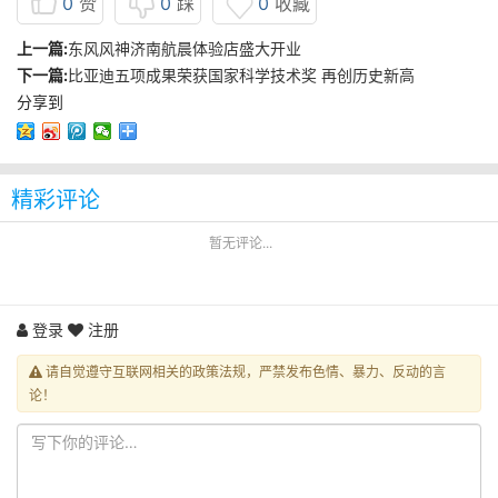
0
赞
0
踩
0
收藏
上一篇:
东风风神济南航晨体验店盛大开业
下一篇:
比亚迪五项成果荣获国家科学技术奖 再创历史新高
分享到
精彩评论
暂无评论...
登录
注册
请自觉遵守互联网相关的政策法规，严禁发布色情、暴力、反动的言
论！