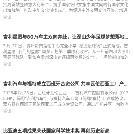
赏周首站登陆意大利米兰，携手国家级IP文旅中国共同践行国家文化
出海战略，推动中华文化“走出去”，为促进中外文明交流互鉴、增进
国际文化交流搭建起全
资讯
吉利星愿与80万车主双向奔赴，让深山少年足球梦想落地生根
7 月 27 日，贵州黔南摆忙中心完全小学 “星愿足球场” 正式落成，吉
利星愿 “我们的星愿” 圆梦计划第二季顺利收官。从一年前四川大凉山
背篓篮球队，到如今贵州深山追逐绿茵梦想的少年，一场跨越山海的
公益接力持续
资讯
吉利汽车与福特成立西班牙合资公司 共享瓦伦西亚工厂产能进行本地化生产
2026年7月23日，西班牙瓦伦西亚——吉利汽车控股有限公司（017
5.HK，简称“吉利汽车”）与福特汽车公司（简称“福特”）达成协议，
双方将在西班牙瓦伦西亚工厂成立合资公司，通过产能共享，为欧洲
市场打造吉利及福特
资讯
比亚迪五项成果荣获国家科学技术奖 再创历史新高