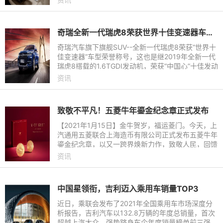
怀与诚意，收获了中国家
奇瑞全新一代瑞虎8荣获世界十佳变速器车型殊荣
奇瑞汽车旗下旗舰SUV--全新一代瑞虎8荣获“世界十
佳变速器”车型荣誉称号，这也是继2019年全新一代
瑞虎8搭载的1.6TGDI发动机，荣获“中国心”十佳发动
机后获得的又一殊荣。自此，全新一代瑞虎8也成为
资讯
业内罕见的动力系统“双十佳”车型。
致敬不平凡！五菱牛年鎏金纪念章正式发布
【2021年1月15日】金牛贺岁，福运菱门。今天，上
汽通用五菱联合上海造币有限公司正式发布五菱牛年
鎏金纪念章，以又一跨界焕新力作，致敬人民，回馈
用户，纪念不平凡的2020年，携手人民喜迎“牛”
资讯
年！
中国星领衔，吉利迈入乘用车销量TOP3
近日，乘联会发布了2021年全国乘用车市场深度分
析报告，吉利汽车以132.8万辆的年度总销量，首次
超越上汽大众，强势跻身车企年度销量榜单前三强，