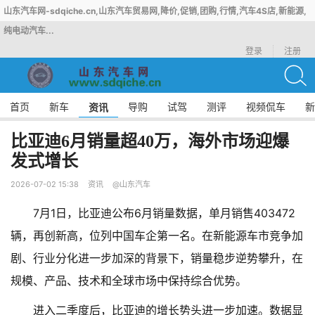
山东汽车网-sdqiche.cn,山东汽车贸易网,降价,促销,团购,行情,汽车4S店,新能源,
纯电动汽车...
登录
注册
首页
新车
导购
试驾
测评
视频侃车
新
资讯
比亚迪6月销量超40万，海外市场迎爆
发式增长
2026-07-02 15:38
资讯
@山东汽车
7月1日，比亚迪公布6月销量数据，单月销售403472
辆，再创新高，位列中国车企第一名。在新能源车市竞争加
剧、行业分化进一步加深的背景下，销量稳步逆势攀升，在
规模、产品、技术和全球市场中保持综合优势。
进入二季度后，比亚迪的增长势头进一步加速。数据显